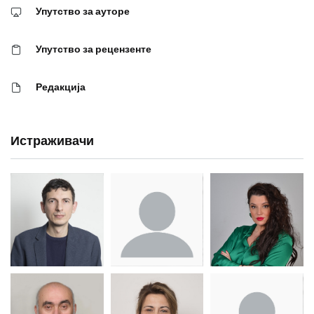
Упутство за ауторе
Упутство за рецензенте
Редакција
Истраживачи
Др Миша
Зоран
Др Марија