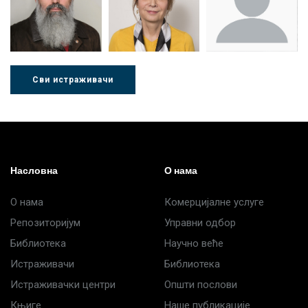
Стојадиновић
Милошевић
Ђорић
Сви истраживачи
Др Љубиша
Др Нада
Миломир
Деспотовић
Радушки
Степић
Насловна
О нама
О нама
Комерцијалне услуге
Репозиторијум
Управни одбор
Библиотека
Научно веће
Истраживачи
Библиотека
Истраживачки центри
Општи послови
Књиге
Наше публикације