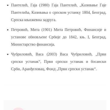
Пантелић, Гаја (1980) Гаја Пантелић, „Казивање Гаје
Пантелића, Казивања о српском устанку 1804, Београд,
Српска књижевна задруга.
Петровић, Мита (1901) Мита Петровић, Финансије и
установе обновљене Србије до 1842, књ. I, Београд,
Министарство финансија.
Чубриловић, Васа (2003) Васа Чубриловић, „Први
српски устанак“, Први српски устанак и босански
Срби, Аранђеловац, Фонд „Први српски устанак“.