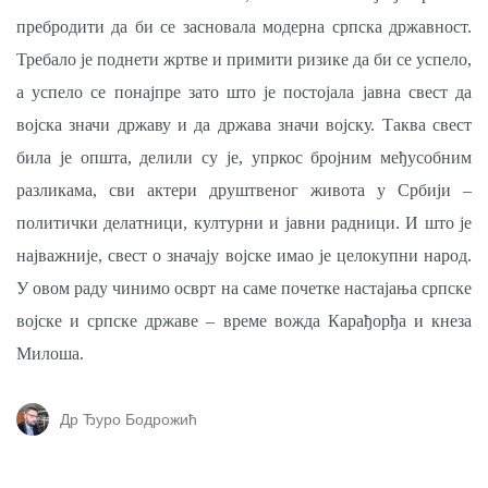
пребродити да би се засновала модерна српска државност.
Требало је поднети жртве и примити ризике да би се успело,
а успело се понајпре зато што је постојала јавна свест да
војска значи државу и да држава значи војску. Таква свест
била је општа, делили су је, упркос бројним међусобним
разликама, сви актери друштвеног живота у Србији –
политички делатници, културни и јавни радници. И што је
најважније, свест о значају војске имао је целокупни народ.
У овом раду чинимо осврт на саме почетке настајања српске
војске и српске државе – време вожда Карађорђа и кнеза
Милоша.
Др Ђуро Бодрожић