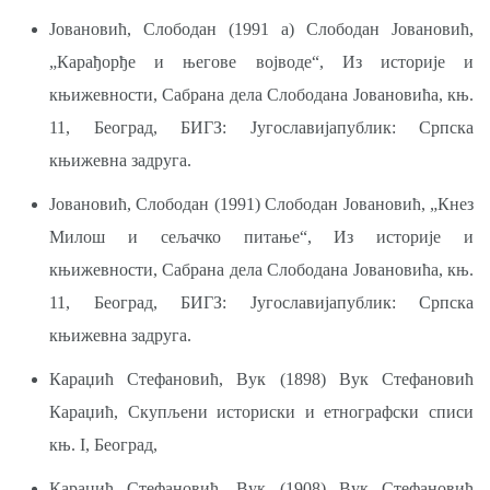
Јовановић, Слободан (1991 а) Слободан Јовановић,
„Карађорђе и његове војводе“, Из историје и
књижевности, Сабрана дела Слободана Јовановића, књ.
11, Београд, БИГЗ: Југославијапублик: Српска
књижевна задруга.
Јовановић, Слободан (1991) Слободан Јовановић, „Кнез
Милош и сељачко питање“, Из историје и
књижевности, Сабрана дела Слободана Јовановића, књ.
11, Београд, БИГЗ: Југославијапублик: Српска
књижевна задруга.
Караџић Стефановић, Вук (1898) Вук Стефановић
Караџић, Скупљени историски и етнографски списи
књ. I, Београд,
Караџић Стефановић, Вук (1908) Вук Стефановић