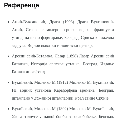
Референце
Анић-Вуксановић, Драга (1993) Драга Вуксановић-
Анић, Стварање модерне српске војске: француски
утицај на њено формирање, Београд, Српска књижевна
задруга: Војноиздавачки и новински центар.
Арсенијевић-Баталака, Лазар (1898) Лазар Арсенијевић
Баталака, Историја српског устанка, Београд, Издање
Баталакиног фонда.
Вукићевић, Миленко М (1912) Миленко M. Вукићевић,
Из војних установа Карађорђева времена, Београд,
штампано у државној штампарији Краљевине Србије.
Вукићевић, Миленко М (1892) Миленко М. Вукићевић,
Улога задруге у нашој борби за ослобођење, Београд,