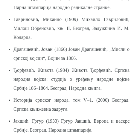
Парна штампарија народно-радикалне странке.
Гавриловић, Михаило (1909) Михаило Гавриловић,
Милош Обреновић, књ. II, Београд, Задужбина И. М.
Коларца.
Драгашевић, Јован (1866) Јован Драгашевић, „Мисли о
српској војсци“, Војин за 1866.
Ђорђевић, Живота (1984) Живота Ђорђевић, Српска
народна војска: студија о уређењу народне војске
Србије 186–1864, Београд, Народна књига.
Историја српског народа, том V–1, (2000) Београд,
Српска књижевна задруга.
Јакшић, Гргур (1933) Гргур Јакшић, Европа и васкрс
Србије, Београд, Народна штампарија.