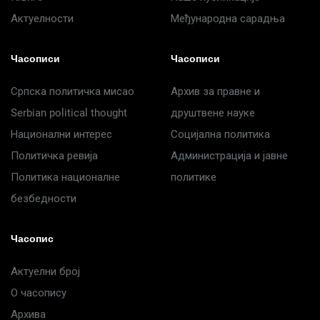
Актуелности
Међународна сарадња
Часописи
Часописи
Српска политичка мисао
Архив за правне и
Serbian political thought
друштвене науке
Национални интерес
Социјална политика
Политичка ревија
Администрација и јавне
Политика националне
политике
безбедности
Часопис
Актуелни број
О часопису
Архива