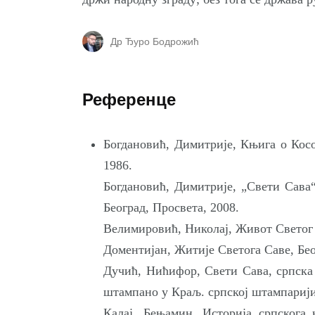
Др Ђуро Бодрожић
Референце
Богдановић, Димитрије, Књига о Косо
1986.
Богдановић, Димитрије, „Свети Сава“
Београд, Просвета, 2008.
Велимировић, Николај, Живот Светог С
Доментијан, Житије Светога Саве, Бео
Дучић, Нићифор, Свети Сава, српска 
штампано у Краљ. српској штампарији
Калај, Бењамин, Историја српскога