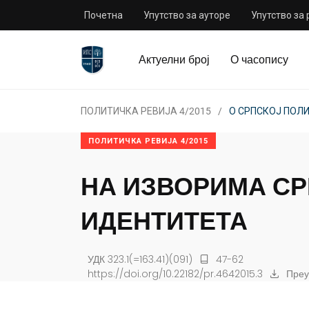
Почетна
Упутство за ауторе
Упутство за
Актуелни број
О часопису
ПОЛИТИЧКА РЕВИЈА 4/2015
О СРПСКОЈ ПОЛ
ПОЛИТИЧКА РЕВИЈА 4/2015
НА ИЗВОРИМА С
ИДЕНТИТЕТА
УДК 323.1(=163.41)(091)
47-62
https://doi.org/10.22182/pr.4642015.3
Преу