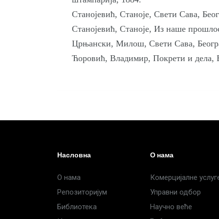
Станојевић, Станоје, Свети Сава, Беог
Станојевић, Станоје, Из наше прошлост
Црњански, Милош, Свети Сава, Београ
Ћоровић, Владимир, Покрети и дела, Б
Насловна
О нама
О нама
Комерцијалне услуг
Репозиторијум
Управни одбор
Библиотека
Научно веће