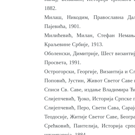
1882.
Милаш, Никодим, Православна Да
Пајевића, 1901.
Милићевић, Милан, Стефан Немања
Краљевине Србије, 1913.
Оболенски, Димитрије, Шест византиј
Просвета, 1991.
Острогорски, Георгије, Византија и Сл
Поповић, Јустин, Живот Светог Саве 
Списи Св. Саве, издање Владимира Ћо
Слијепчевић, Ђоко, Историја Српске п
Слијепчевић, Перо, Свети Сава, Сарај
Теодосије, Житије Светог Саве, Беогр
Срећковић, Пантелија, Историја срп
штампарија, 1884.