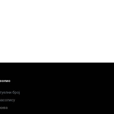
сопис
туелни број
часопису
хива