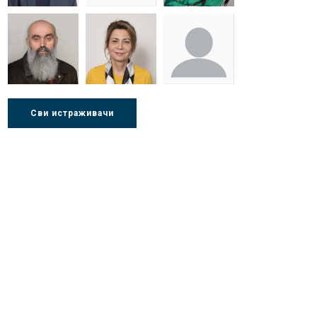
Др Миша
Зоран
Др Марија
Стојадиновић
Милошевић
Ђорић
Др Љубиша
Др Нада
Миломир
Сви истраживачи
Деспотовић
Радушки
Степић