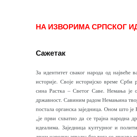
НА ИЗВОРИМА СРПСКОГ И
Сажетак
Зa идентитет сваког народа од највеће в
историје. Своје историјско време Срби 
сина Растка – Светог Саве. Немања је 
државност. Савиним радом Немањина твор
постала органска заједница. Оном што је
„је први схватио да се трајна народна д
идеалима. Заједница културног и полити
држи народну зграду; без тога се држава 