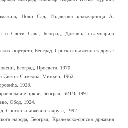
лмација, Нови Сад, Издавачка књижарница А.
 и Свети Сава, Београд, Државна штампарија
ских портрета, Београд, Српска књижевна задруга:
овени, Београд, Просвета, 1970.
и Светог Симеона, Минхен, 1962.
ровића, 1928.
равославне цркве, Београд, БИГЗ, 1991.
ево, Обод, 1924.
ад, Српска књижевна задруга, 1992.
скога народа, Београд, Краљевско-српска државна