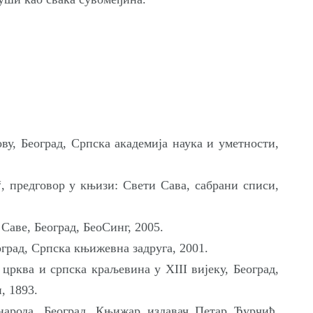
ву, Београд, Српска академија наука и уметности,
, предговор у књизи: Свети Сава, сабрани списи,
аве, Београд, БеоСинг, 2005.
град, Српска књижевна задруга, 2001.
црква и српска краљевина у XIII вијеку, Београд,
, 1893.
 народа, Београд, Књижар издавач Петар Ћурчић,