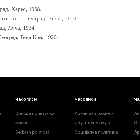
рад, Херес, 1998.
и, књ. 1, Београд, Етхос, 2010.
д, Луча, 1934.
еоград, Геца Кон, 1920.
Часописи
Часописи
Ча
е
Српска политичка
Архив за правне и
Ак
мисао
друштвене науке
О 
Serbian political
Социјална политика
Ар