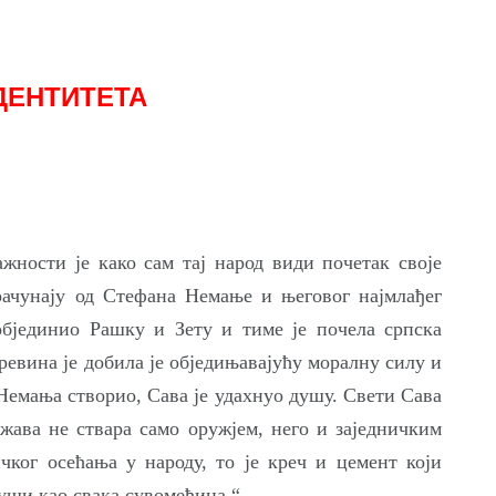
ДЕНТИТЕТА
ажности је како сам тај народ види почетак своје
рачунају од Стефана Немање и његовог најмлађег
објединио Рашку и Зету и тиме је почела српска
евина је добила је обједињавајућу моралну силу и
 Немања створио, Сава је удахнуо душу. Свети Сава
ржава не ствара само оружјем, него и заједничким
чког осећања у народу, то је креч и цемент који
руши као свака сувомеђина.“