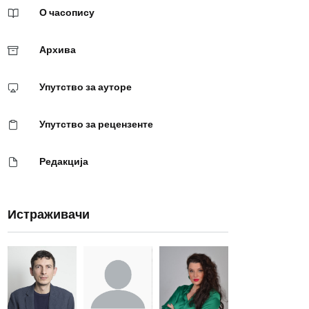
О часопису
Архива
Упутство за ауторе
Упутство за рецензенте
Редакција
Истраживачи