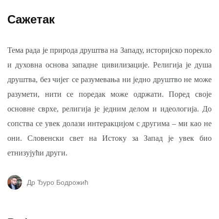
Сажетак
Тема рада је природа друштва на Западу, историјско порекло
и духовна основа западне цивилизације. Религија је душа
друштва, без чијег се разумевања ни једно друштво не може
разумети, нити се поредак може одржати. Поред своје
основне сврхе, религија је једним делом и идеологија. До
сопства се увек долази интеракцијом с другима – ми као не
они. Словенски свет на Истоку за Запад је увек био
етнизујући други.
Др Ђуро Бодрожић