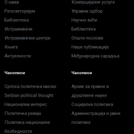
О нама
Комерцијалне услуге
Репозиторијум
Управни одбор
Библиотека
Научно веће
Истраживачи
Библиотека
Истраживачки центри
Општи послови
Књиге
Наше публикације
Актуелности
Међународна сарадња
Часописи
Часописи
Српска политичка мисао
Архив за правне и
Serbian political thought
друштвене науке
Национални интерес
Социјална политика
Политичка ревија
Администрација и јавне
Политика националне
политике
безбедности