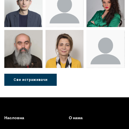
Др Миша
Зоран
Др Марија
Стојадиновић
Милошевић
Ђорић
Сви истраживачи
Др Љубиша
Др Нада
Миломир
Деспотовић
Радушки
Степић
Насловна
О нама