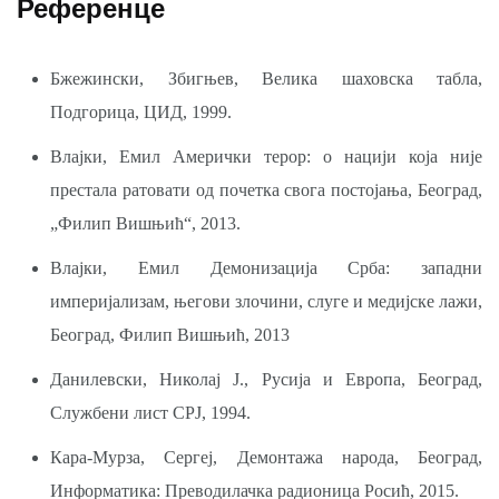
Референце
Бжежински, Збигњев, Велика шаховска табла,
Подгорица, ЦИД, 1999.
Влајки, Емил Амерички терор: о нацији која није
престала ратовати од почетка свога постојања, Београд,
„Филип Вишњић“, 2013.
Влајки, Емил Демонизација Срба: западни
империјализам, његови злочини, слуге и медијске лажи,
Београд, Филип Вишњић, 2013
Данилевски, Николај Ј., Русија и Европа, Београд,
Службени лист СРЈ, 1994.
Кара-Мурза, Сергеј, Демонтажа народа, Београд,
Информатика: Преводилачка радионица Росић, 2015.