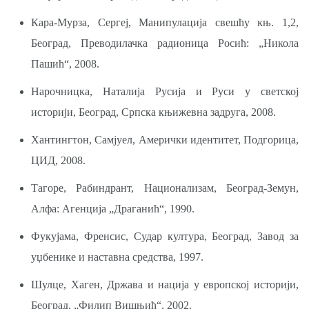
Кара-Мурза, Сергеј, Манипулација свешћу књ. 1,2,
Београд, Преводилачка радионица Росић: „Никола
Пашић“, 2008.
Нарочницка, Наталија Русија и Руси у светској
историји, Београд, Српска књижевна задруга, 2008.
Хантингтон, Самјуел, Амерички идентитет, Подгорица,
ЦИД, 2008.
Тагоре, Рабиндрант, Национализам, Београд-Земун,
Алфа: Агенција „Драганић“, 1990.
Фукујама, Френсис, Судар култура, Београд, Завод за
уџбенике и наставна средства, 1997.
Шулце, Хаген, Држава и нација у европској историји,
Београд, „Филип Вишњић“, 2002.