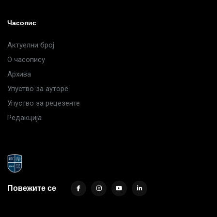
Часопис
Актуелни број
О часопису
Архива
Упуство за ауторе
Упуство за рецезенте
Редакција
Повежите се