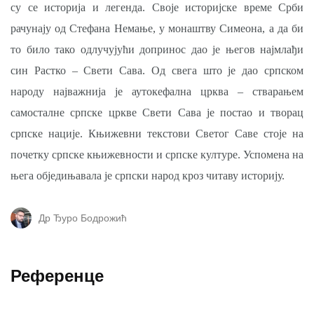
су се историја и легенда. Своје историјске време Срби
рачунају од Стефана Немање, у монаштву Симеона, а да би
то било тако одлучујући допринос дао је његов најмлађи
син Растко – Свети Сава. Од свега што је дао српском
народу најважнија је аутокефална црква – стварањем
самосталне српске цркве Свети Сава је постао и творац
српске нације. Књижевни текстови Светог Саве стоје на
почетку српске књижевности и српске културе. Успомена на
њега обједињавала је српски народ кроз читаву историју.
Др Ђуро Бодрожић
Референце