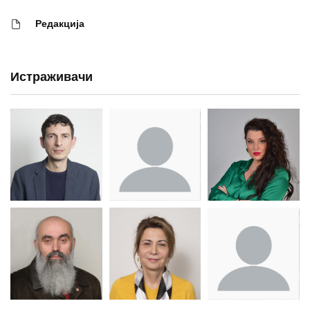
Редакција
Истраживачи
Др Миша
Зоран
Др Марија
Стојадиновић
Милошевић
Ђорић