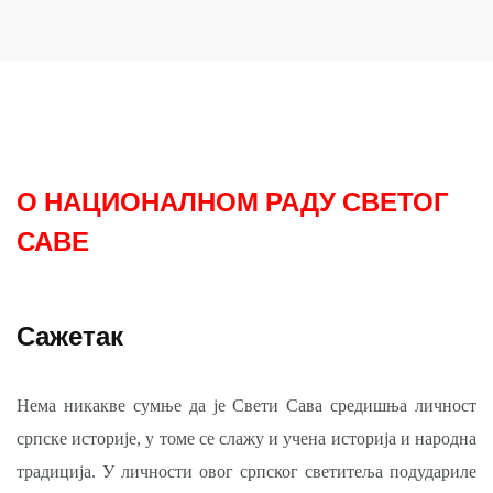
О НАЦИОНАЛНОМ РАДУ СВЕТОГ
САВЕ
Сажетак
Нема никакве сумње да је Свети Сава средишња личност
српске историје, у томе се слажу и учена историја и народна
традиција. У личности овог српског светитеља подудариле