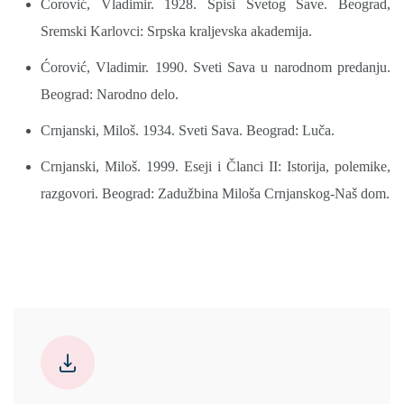
Ćorović, Vladimir. 1928. Spisi Svetog Save. Beograd,
Sremski Karlovci: Srpska kraljevska akademija.
Ćorović, Vladimir. 1990. Sveti Sava u narodnom predanju.
Beograd: Narodno delo.
Crnjanski, Miloš. 1934. Sveti Sava. Beograd: Luča.
Crnjanski, Miloš. 1999. Eseji i Članci II: Istorija, polemike,
razgovori. Beograd: Zadužbina Miloša Crnjanskog-Naš dom.