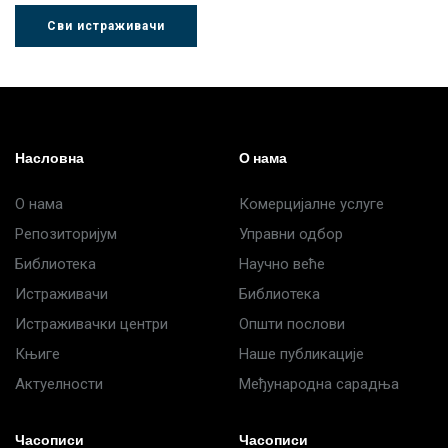
Сви истраживачи
Др Љубиша
Др Нада
Миломир
Деспотовић
Радушки
Степић
Насловна
О нама
О нама
Комерцијалне услуге
Репозиторијум
Управни одбор
Библиотека
Научно веће
Истраживачи
Библиотека
Истраживачки центри
Општи послови
Књиге
Наше публикације
Актуелности
Међународна сарадња
Часописи
Часописи