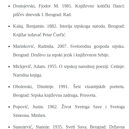
Dostojevski, Fjodor M. 1981. Književno kritički članci:
piščev dnevnik I. Beograd: Rad.
Kalaj, Benjamin. 1882. Istorija srpskoga naroda. Beograd:
Knjižar izdavač Petar Ćurčić.
Marinković, Radmila. 2007. Svetorodna gospoda srpska.
Beograd: Društvo za srpski jezik i književnost Srbije.
Mickjevič, Adam. 1955. O srpskoj narodnoj poeziji. Cetinje:
Narodna knjiga.
Obolenski, Dimitrije. 1991. Šest vizantijskih portreta.
Beograd: Srpska književna zadruga, Prosveta.
Popović, Justin. 1962. Život Svetoga Save i Svetoga
Simeona. Minhen.
Stanojević, Stanoje. 1935. Sveti Sava. Beograd: Državna