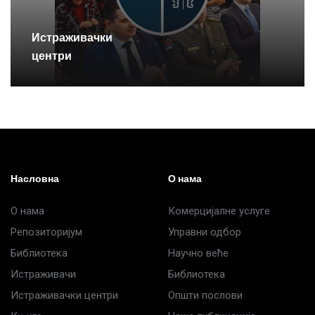
Истраживачки
центри
Насловна
О нама
О нама
Комерцијалне услуге
Репозиторијум
Управни одбор
Библиотека
Научно веће
Истраживачи
Библиотека
Истраживачки центри
Општи послови