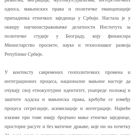
односа, мањинских права и политичке еманципације
припадника етничких заједница у Србији. Настала је у
оквиру научноистраживачке делатности Института за
политичке студије у Београду, коју финансира
Министарство просвете, науке и технолошког развоја
Републике Србије.
У контексту савремених геополитичких промена и
интеграционих процеса, националне мањине настоје да
очувају свој етнокултурни идентитет, унапреде положај и
заштите људска и мањинска права, крећући се између
процеса сегрегације, асимилације и интеграције. Највеће
изазове при томе имају бројчано мање етничке заједнице,
просторне расуте и без матичне државе, које ни на почетку