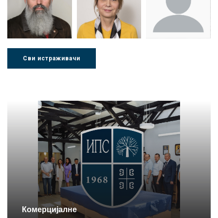
Стојадиновић
Милошевић
Ђорић
Сви истраживачи
Др Љубиша
Др Нада
Миломир
Деспотовић
Радушки
Степић
Комерцијалне