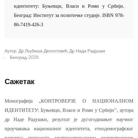
идентитету: Буњевци, Власи и Роми у Србији.
Београд: Институт за политичке студије. ISBN 978-
86-7419-426-3
Аутор:
Др Љубиша Деспотовић
,
Др Нада Радушки
.
Београд, 2025
Сажетак
Монографија „КОНТРОВЕРЗЕ О НАЦИОНАЛНОМ
ИДЕНТИТЕТУ: Буњевци, Власи и Роми у Србији’’, аутора
др Наде Радушки, резултат је дугогодишњег научног
проучавања националног идентитета, етнодемографског
развитка, миграција, мултикултурализма, интеретничких