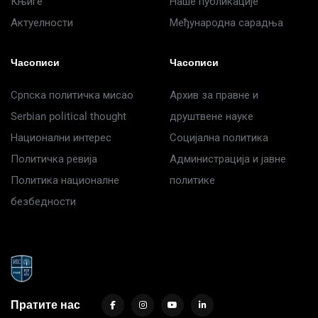
Књиге
Наше публикације
Актуелности
Међународна сарадња
Часописи
Часописи
Српска политичка мисао
Архив за правне и
Serbian political thought
друштвене науке
Национални интерес
Социјална политика
Политичка ревија
Администрација и јавне
Политика националне
политике
безбедности
Пратите нас