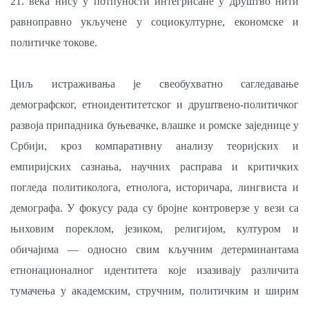
21. века нису у потпуности интегрисане у друштво нити
равноправно укључене у социокултурне, економске и
политичке токове.
Циљ истраживања је свеобухватно сагледавање
демографског, етноидентитетског и друштвено-политичког
развоја припадника буњевачке, влашке и ромске заједнице у
Србији, кроз компаративну анализу теоријских и
емпиријских сазнања, научних расправа и критичких
погледа политиколога, етнолога, историчара, лингвиста и
демографа. У фокусу рада су бројне контроверзе у вези са
њиховим пореклом, језиком, религијом, културом и
обичајима — односно свим кључним детерминантама
етнонационалног идентитета које изазивају различита
тумачења у академским, стручним, политичким и ширим