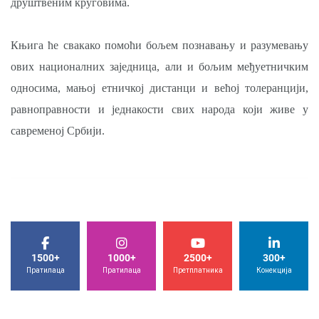
друштвеним круговима.
Књига ће свакако помоћи бољем познавању и разумевању
ових националних заједница, али и бољим међуетничким
односима, мањој етничкој дистанци и већој толеранцији,
равноправности и једнакости свих народа који живе у
савременој Србији.
1500+
1000+
2500+
300+
Пратилаца
Пратилаца
Претплатника
Конекција