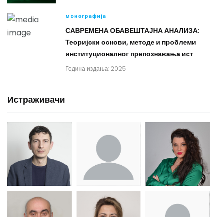
монографија
САВРЕМЕНА ОБАВЕШТАЈНА АНАЛИЗА:
Теоријски основи, методе и проблеми
институционалног препознавања ист
Година издања: 2025
Истраживачи
Др Миша
Зоран
Др Марија