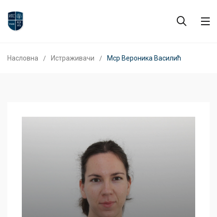
Насловна
Истраживачи
Мср Вероника Василић