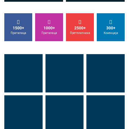
1500+
1000+
2500+
300+
Пратилаца
Пратилаца
Претплатника
Конекција
Др Миша
Зоран
Др Марија
Стојадиновић
Милошевић
Ђорић