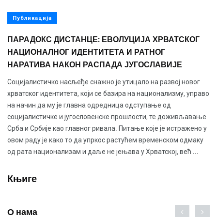
Публикација
ПАРАДОКС ДИСТАНЦЕ: ЕВОЛУЦИЈА ХРВАТСКОГ
НАЦИОНАЛНОГ ИДЕНТИТЕТА И РАТНОГ
НАРАТИВА НАКОН РАСПАДА ЈУГОСЛАВИЈЕ
Социјалистичко насљеђе снажно је утицало на развој новог
хрватског идентитета, који се базира на национализму, управо
на начин да му је главна одредница одступање од
социјалистичке и југословенске прошлости, те доживљавање
Срба и Србије као главног ривала. Питање које је истражено у
овом раду је како то да упркос растућем временском одмаку
од рата национализам и даље не јењава у Хрватској, већ ...
Књиге
О нама