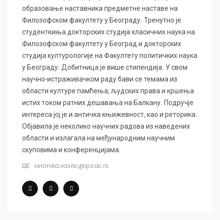
образовање наставника предметне наставе на
Филозофском факултету у Београду. Тренутно је
студенткиња докторских студија класичних наука на
Филозофском факултету у Београд и докторских
студија културологије на Факултету политичких наука
у Београду. Добитница је више стипендија. У свом
научно-истраживачком раду бави се темама из
области културе памћења, људских права и кршења
истих током ратних дешавања на Балкану. Подручје
интереса јој је и античка књижевност, као и реторика.
Објавила је неколико научних радова из наведених
области и излагала на међународним научним
скуповима и конференцијама.
veronika.vasilic@ips.ac.rs