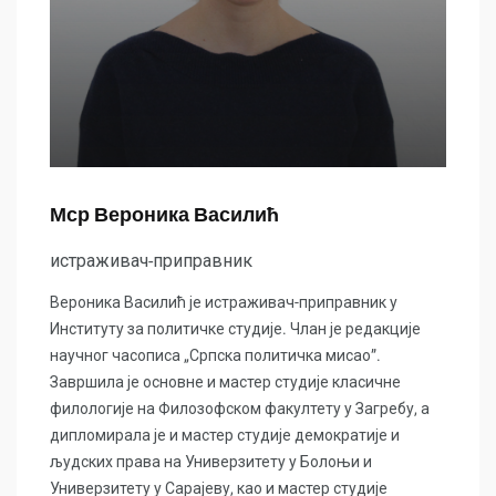
Мср Вероника Василић
истраживач-приправник
Вероника Василић је истраживач-приправник у
Институту за политичке студије. Члан је редакције
научног часописа „Српска политичка мисао”.
Завршила је основне и мастер студије класичне
филологије на Филозофском факултету у Загребу, а
дипломирала је и мастер студије демократије и
људских права на Универзитету у Болоњи и
Универзитету у Сарајеву, као и мастер студије