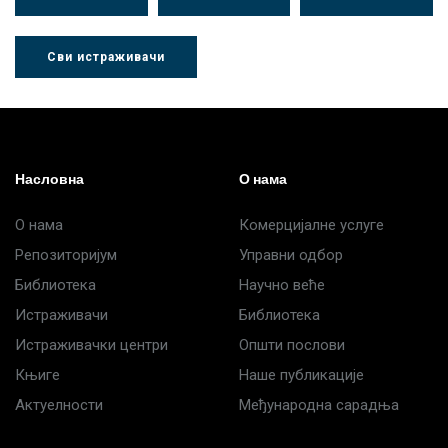
Сви истраживачи
Др Љубиша
Др Нада
Миломир
Деспотовић
Радушки
Степић
Насловна
О нама
О нама
Комерцијалне услуге
Репозиторијум
Управни одбор
Библиотека
Научно веће
Истраживачи
Библиотека
Истраживачки центри
Општи послови
Књиге
Наше публикације
Актуелности
Међународна сарадња