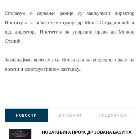
Споразум о сарадњи раније су закључили директор
Института за политичке студије др Миша Стојадиновић и
в.д. директора Института за упоредно право др Милош
Станић.
Захваљујемо колегама са Института за упоредно право на
посети и конструктивном састанку.
НОВОСТИ
ДОГАЂАЈИ
ПРЕДАВАЊА
НОВА КЊИГА ПРОФ. ДР ЈОВАНА БАЗИЋА