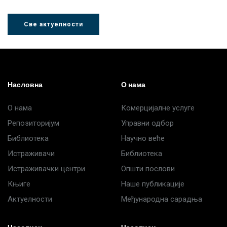
Све актуелности
Насловна
О нама
О нама
Комерцијалне услуге
Репозиторијум
Управни одбор
Библиотека
Научно веће
Истраживачи
Библиотека
Истраживачки центри
Општи послови
Књиге
Наше публикације
Актуелности
Међународна сарадња