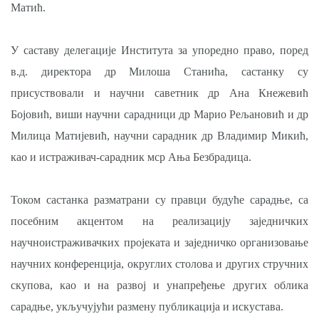
Матић.
У саставу делегације Института за упоредно право, поред
в.д. директора др Милоша Станића, састанку су
присуствовали и научни саветник др Ана Кнежевић
Бојовић, виши научни сарадници др Марио Рељановић и др
Милица Матијевић, научни сарадник др Владимир Микић,
као и истраживач-сарадник мср Ања Безбрадица.
Током састанка разматрани су правци будуће сарадње, са
посебним акцентом на реализацију заједничких
научноистраживачких пројеката и заједничко организовање
научних конференција, округлих столова и других стручних
скупова, као и на развој и унапређење других облика
сарадње, укључујући размену публикација и искустава.