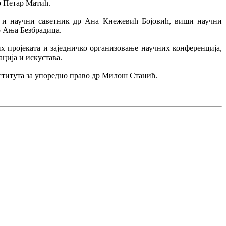
р Петар Матић.
ли и научни саветник др Ана Кнежевић Бојовић, виши научни
 Ања Безбрадица.
х пројеката и заједничко организовање научних конференција,
ција и искустава.
ститута за упоредно право др Милош Станић.