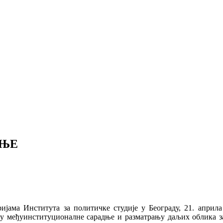
ДЊЕ
јама Института за политичке студије у Београду, 21. априла
њу међуинституционалне сарадње и разматрању даљих облика з