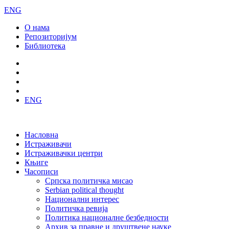
ENG
О нама
Репозиторијум
Библиотека
ENG
Насловна
Истраживачи
Истраживачки центри
Књиге
Часописи
Српска политичка мисао
Serbian political thought
Национални интерес
Политичка ревија
Политика националне безбедности
Архив за правне и друштвене науке