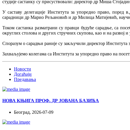
студије састанку су присуствовали: директор др Миша Стојади
У саставу делегације Института за упоредно право, поред 
сарадници др Марио Рељановић и др Милица Матијевић, научн
Током састанка разматрани су правци будуће сарадње, са пос
округлих столова и других стручних скупова, као и на развој 
Споразум о сарадњи раније су закључили директор Института з
Захваљујемо колегама са Института за упоредно право на посет
Новости
Догађаји
Предавања
НОВА КЊИГА ПРОФ. ДР ЈОВАНА БАЗИЋА
Београд, 2026-07-09