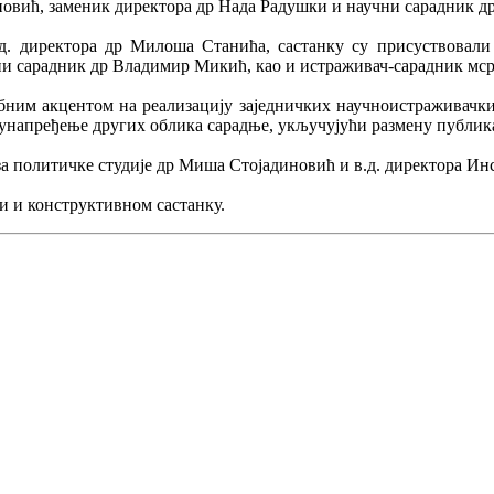
новић, заменик директора др Нада Радушки и научни сарадник д
в.д. директора др Милоша Станића, састанку су присуствова
и сарадник др Владимир Микић, као и истраживач-сарадник мср
ебним акцентом на реализацију заједничких научноистраживачки
и унапређење других облика сарадње, укључујући размену публика
а политичке студије др Миша Стојадиновић и в.д. директора Ин
и и конструктивном састанку.