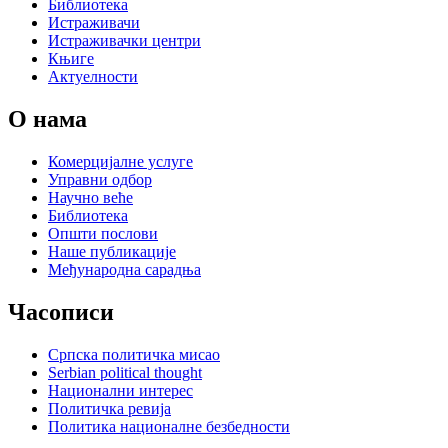
Библиотека
Истраживачи
Истраживачки центри
Књиге
Актуелности
О нама
Комерцијалне услуге
Управни одбор
Научно веће
Библиотека
Општи послови
Наше публикације
Међународна сарадња
Часописи
Српска политичка мисао
Serbian political thought
Национални интерес
Политичка ревија
Политика националне безбедности