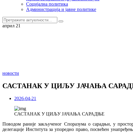
Социјална политика
Администрација и јавне политике
април 21
новости
САСТАНАК У ЦИЉУ ЈАЧАЊА САРА
2026-04-21
САСТАНАК У ЦИЉУ ЈАЧАЊА САРАДЊЕ
Поводом раније закљученог Споразума о сарадњи, у простори
делегације Института за упоредно право, посвећен унапређе