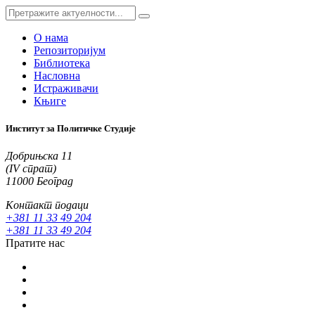
О нама
Репозиторијум
Библиотека
Насловна
Истраживачи
Књиге
Институт за Политичке Студије
Добрињска 11
(IV спрат)
11000 Београд
Контакт подаци
+381 11 33 49 204
+381 11 33 49 204
Пратите нас