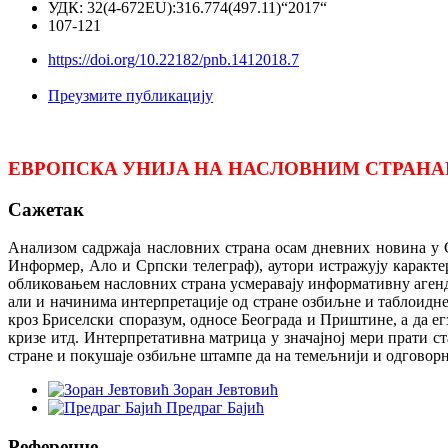
УДК: 32(4-672EU):316.774(497.11)“2017“
107-121
https://doi.org/10.22182/pnb.1412018.7
Преузмите публикацију
ЕВРОПСКA УНИЈA НА НАСЛОВНИМ СТРАНА
Сажетак
Анализом садржаја насловних страна осам дневних новина у С
Информер, Ало и Српски телеграф), аутори истражују каракте
обликовањем насловних страна усмеравају информативну агенду 
али и начинима интерпретације од стране озбиљне и таблоидне
кроз Бриселски споразум, односе Београда и Приштине, а да ег
кризе итд. Интерпретативна матрица у значајној мери прати ст
стране и покушаје озбиљне штампе да на темељнији и одговорн
Зоран Јевтовић
Предраг Бајић
Референце