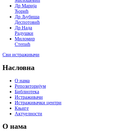
Милошевић
Др Марија
Ђорић
Др Љубиша
Деспотовић
Др Нада
Радушки
Миломир
Степић
Сви истраживачи
Насловна
О нама
Репозиторијум
Библиотека
Истраживачи
Истраживачки центри
Књиге
Актуелности
О нама