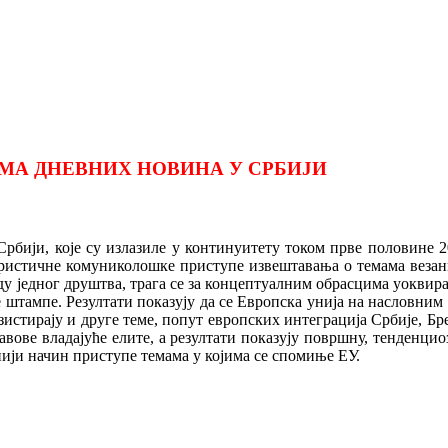
МА ДНЕВНИХ НОВИНА У СРБИЈИ
рбији, које су излазиле у континуитету током прве половине 2
­ристичне комуниколошке приступе извештавања о темама везани
једног друштва, трага се за концептуалним обрасцима уоквирава
 штампе. Резултати показују да се Европска унија на насловним
зистирају и друге теме, попут европских интеграција Србије, Бр
авове владајуће елите, а резултати показују површну, тенденцио
ији начин приступе темама у којима се спомиње ЕУ.