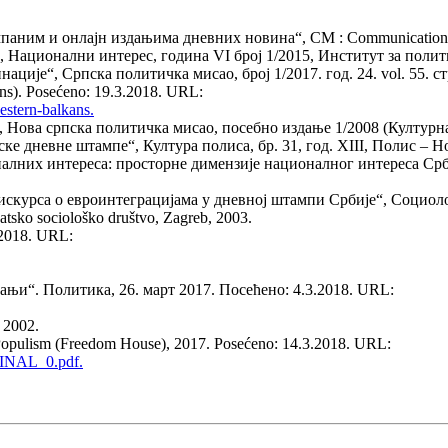
аним и онлајн издањима дневних новина“, CM : Communication and 
, Национални интерес, година VI број 1/2015, Институт за полити
је“, Српска политичка мисао, број 1/2017. год. 24. vol. 55. стр
ns). Posećeno: 19.3.2018. URL:
western-balkans.
“, Нова српска политичка мисао, посебно издање 1/2008 (Културна
ске дневне штампе“, Култура полиса, бр. 31, год. XIII, Полис – Н
них интереса: просторне димензије националног интереса Србиј
рса о евроинтеграцијама у дневној штампи Србије“, Социолошки
atsko sociološko društvo, Zagreb, 2003.
.2018. URL:
ањи“. Политика, 26. март 2017. Посећено: 4.3.2018. URL:
 2002.
 Populism (Freedom House), 2017. Posećeno: 14.3.2018. URL:
_FINAL_0.pdf.