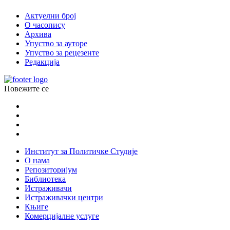
Актуелни број
О часопису
Архива
Упуство за ауторе
Упуство за рецезенте
Редакција
Повежите се
Институт за Политичке Студије
О нама
Репозиторијум
Библиотека
Истраживачи
Истраживачки центри
Књиге
Комерцијалне услуге