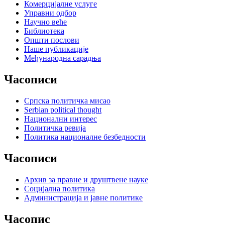
Комерцијалне услуге
Управни одбор
Научно веће
Библиотека
Општи послови
Наше публикације
Међународна сарадња
Часописи
Српска политичка мисао
Serbian political thought
Национални интерес
Политичка ревија
Политика националне безбедности
Часописи
Архив за правне и друштвене науке
Социјална политика
Администрација и јавне политике
Часопис