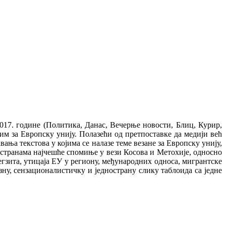
017. године (Политика, Данас, Вечерње новости, Блиц, Курир,
м за Европску унију. Полазећи од претпоставке да медији већ
ња текстова у којима се налазе теме везане за Европску унију,
 странама најчешће спомиње у вези Косова и Метохије, односно
егзита, утицаја ЕУ у региону, међународних односа, мигрантске
зну, сензационалистичку и једнострану слику таблоида са једне