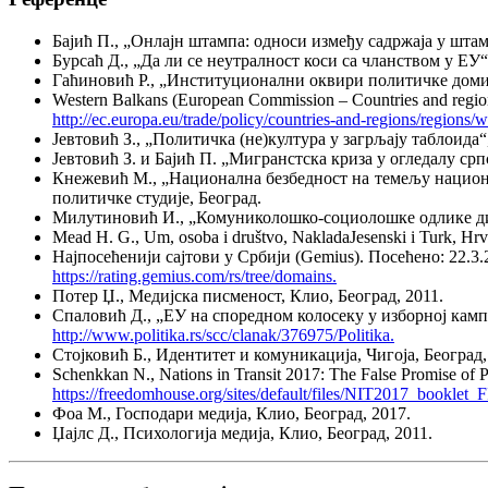
Бајић П., „Онлајн штампа: односи између садржаја у штамп
Бурсаћ Д., „Да ли се неутралност коси са чланством у ЕУ“
Гаћиновић Р., „Институционални оквири политичке доминаци
Western Balkans (European Commission – Countries and regio
http://ec.europa.eu/trade/policy/countries-and-regions/regions/
Јевтовић З., „Политичка (не)култура у загрљају таблоида
Јевтовић З. и Бајић П. „Мигранстска криза у огледалу срп
Кнежевић М., „Национална безбедност на темељу национал
политичке студије, Београд.
Милутиновић И., „Комуниколошко-социолошке одлике диску
Mead H. G., Um, osoba i društvo, NakladaJesenski i Turk, Hrv
Најпосећенији сајтови у Србији (Gemius). Посећено: 22.3
https://rating.gemius.com/rs/tree/domains.
Потер Џ., Медијска писменост, Клио, Београд, 2011.
Спаловић Д., „ЕУ на споредном колосеку у изборној камп
http://www.politika.rs/scc/clanak/376975/Politika.
Стојковић Б., Идентитет и комуникација, Чигоја, Београд,
Schenkkan N., Nations in Transit 2017: The False Promise of
https://freedomhouse.org/sites/default/files/NIT2017_booklet
Фоа М., Господари медија, Клио, Београд, 2017.
Џајлс Д., Психологија медија, Клио, Београд, 2011.