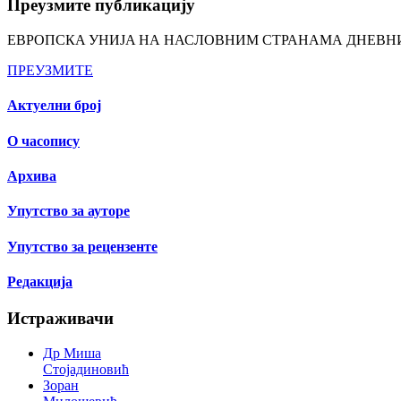
Преузмите публикацију
ЕВРОПСКA УНИЈA НА НАСЛОВНИМ СТРАНАМА ДНЕВНИ
ПРЕУЗМИТЕ
Актуелни број
О часопису
Архива
Упутство за ауторе
Упутство за рецензенте
Редакција
Истраживачи
Др Миша
Стојадиновић
Зоран