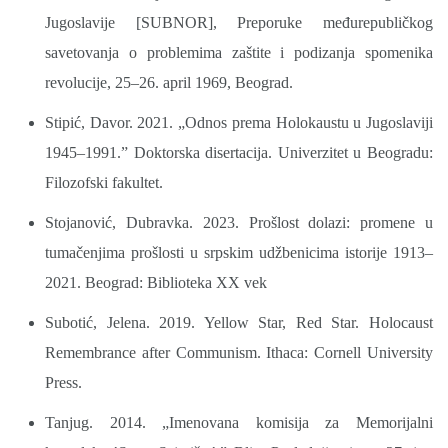
Jugoslavije [SUBNOR], Preporuke međurepubličkog
savetovanja o problemima zaštite i podizanja spomenika
revolucije, 25–26. april 1969, Beograd.
Stipić, Davor. 2021. „Odnos prema Holokaustu u Jugoslaviji
1945–1991.” Doktorska disertacija. Univerzitet u Beogradu:
Filozofski fakultet.
Stojanović, Dubravka. 2023. Prošlost dolazi: promene u
tumačenjima prošlosti u srpskim udžbenicima istorije 1913–
2021. Beograd: Biblioteka XX vek
Subotić, Jelena. 2019. Yellow Star, Red Star. Holocaust
Remembrance after Communism. Ithaca: Cornell University
Press.
Tanjug. 2014. „Imenovana komisija za Memorijalni