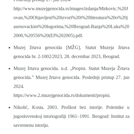
http://www.muzejgenocida.rs/images/izdanja/Mirkovic,%20J
ovan,%20Objavljeni%20izvori%20i%20literatura%20o%20j
asenovackim%20logorima,%20Beograd-Banja%20Luka%20
2000,%20556%20(EI%202005).pdf.
Muzej žrtava genocida [MŽG], Statut Muzeja žrtava
genocida br. 2-1002/2023, 28. decembar 2023, Beograd.
Muzej žrtava genocida. n.d. „Propisi. Statut Muzeja Žrtava
genocida.” Muzej žrtava genocida. Poslednji pristup 27. jun
2024.
https://www.2.muzejgenocida.rs/dokumenti/propisi.
Nikolić, Kosta. 2003. Prošlost bez istorije. Polemike u
jugoslovenskoj istoriografiji 1961–1991. Beograd: Institut za
savremenu istoriju.