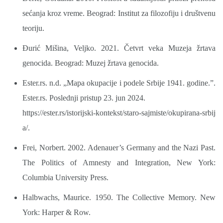
sećanja kroz vreme. Beograd: Institut za filozofiju i društvenu
teoriju.
Đurić Mišina, Veljko. 2021. Četvrt veka Muzeja žrtava
genocida. Beograd: Muzej žrtava genocida.
Ester.rs. n.d. „Mapa okupacije i podele Srbije 1941. godine.”.
Ester.rs. Poslednji pristup 23. jun 2024.
https://ester.rs/istorijski-kontekst/staro-sajmiste/okupirana-srbij
a/.
Frei, Norbert. 2002. Adenauer’s Germany and the Nazi Past.
The Politics of Amnesty and Integration, New York:
Columbia University Press.
Halbwachs, Maurice. 1950. The Collective Memory. New
York: Harper & Row.