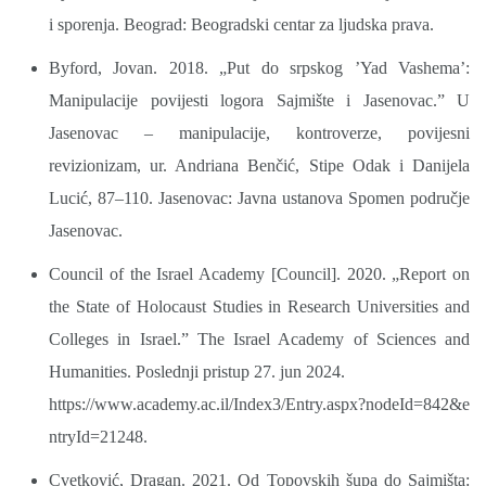
i sporenja. Beograd: Beogradski centar za ljudska prava.
Byford, Jovan. 2018. „Put do srpskog ’Yad Vashema’:
Manipulacije povijesti logora Sajmište i Jasenovac.” U
Jasenovac – manipulacije, kontroverze, povijesni
revizionizam, ur. Andriana Benčić, Stipe Odak i Danijela
Lucić, 87–110. Jasenovac: Javna ustanova Spomen područje
Jasenovac.
Council of the Israel Academy [Council]. 2020. „Report on
the State of Holocaust Studies in Research Universities and
Colleges in Israel.” The Israel Academy of Sciences and
Humanities. Poslednji pristup 27. jun 2024.
https://www.academy.ac.il/Index3/Entry.aspx?nodeId=842&e
ntryId=21248.
Cvetković, Dragan. 2021. Od Topovskih šupa do Sajmišta: