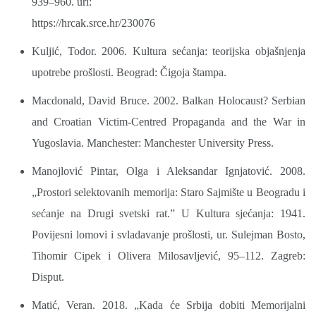
939–960. uri:
https://hrcak.srce.hr/230076
Kuljić, Todor. 2006. Kultura sećanja: teorijska objašnjenja
upotrebe prošlosti. Beograd: Čigoja štampa.
Macdonald, David Bruce. 2002. Balkan Holocaust? Serbian
and Croatian Victim-Centred Propaganda and the War in
Yugoslavia. Manchester: Manchester University Press.
Manojlović Pintar, Olga i Aleksandar Ignjatović. 2008.
„Prostori selektovanih memorija: Staro Sajmište u Beogradu i
sećanje na Drugi svetski rat.” U Kultura sjećanja: 1941.
Povijesni lomovi i svladavanje prošlosti, ur. Sulejman Bosto,
Tihomir Cipek i Olivera Milosavljević, 95–112. Zagreb:
Disput.
Matić, Veran. 2018. „Kada će Srbija dobiti Memorijalni