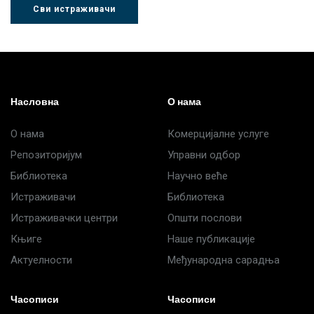
Сви истраживачи
Др Љубиша
Др Нада
Миломир
Деспотовић
Радушки
Степић
Насловна
О нама
О нама
Комерцијалне услуге
Репозиторијум
Управни одбор
Библиотека
Научно веће
Истраживачи
Библиотека
Истраживачки центри
Општи послови
Књиге
Наше публикације
Актуелности
Међународна сарадња
Часописи
Часописи