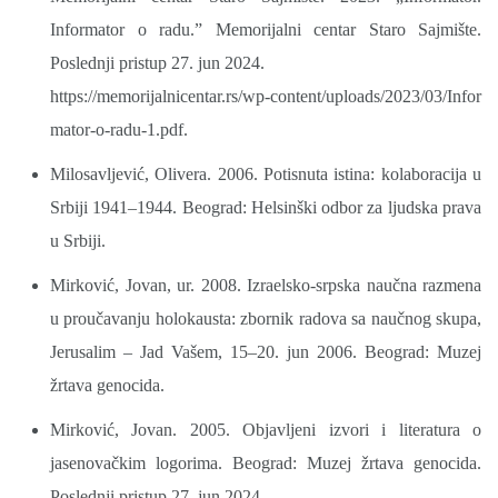
Informator o radu.” Memorijalni centar Staro Sajmište.
Poslednji pristup 27. jun 2024.
https://memorijalnicentar.rs/wp-content/uploads/2023/03/Infor
mator-o-radu-1.pdf.
Milosavljević, Olivera. 2006. Potisnuta istina: kolaboracija u
Srbiji 1941–1944. Beograd: Helsinški odbor za ljudska prava
u Srbiji.
Mirković, Jovan, ur. 2008. Izraelsko-srpska naučna razmena
u proučavanju holokausta: zbornik radova sa naučnog skupa,
Jerusalim – Jad Vašem, 15–20. jun 2006. Beograd: Muzej
žrtava genocida.
Mirković, Jovan. 2005. Objavljeni izvori i literatura o
jasenovačkim logorima. Beograd: Muzej žrtava genocida.
Poslednji pristup 27. jun 2024.