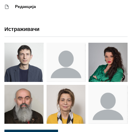
Редакција
Истраживачи
Др Миша
Зоран
Др Марија
Стојадиновић
Милошевић
Ђорић