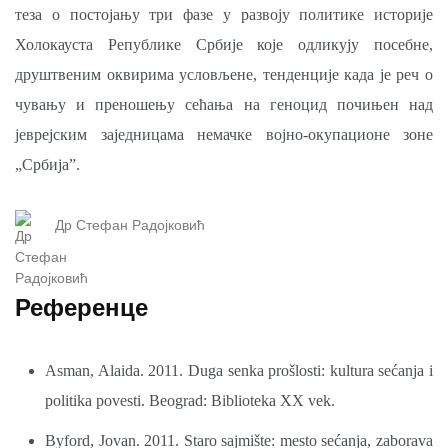
теза о постојању три фазе у развоју политике историје
Холокауста Републике Србије које одликују посебне,
друштвеним оквирима условљене, тенденције када је реч о
чувању и преношењу сећања на геноцид почињен над
јеврејским заједницама немачке војно-окупационе зоне
„Србија”.
Др Стефан Радојковић
Референце
Asman, Alaida. 2011. Duga senka prošlosti: kultura sećanja i
politika povesti. Beograd: Biblioteka XX vek.
Byford, Jovan. 2011. Staro sajmište: mesto sećanja, zaborava