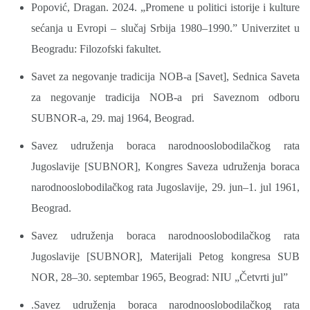
Popović, Dragan. 2024. „Promene u politici istorije i kulture
sećanja u Evropi – slučaj Srbija 1980–1990.” Univerzitet u
Beogradu: Filozofski fakultet.
Savet za negovanje tradicija NOB-a [Savet], Sednica Saveta
za negovanje tradicija NOB-a pri Saveznom odboru
SUBNOR-a, 29. maj 1964, Beograd.
Savez udruženja boraca narodnooslobodilačkog rata
Jugoslavije [SUBNOR], Kongres Saveza udruženja boraca
narodnooslobodilačkog rata Jugoslavije, 29. jun–1. jul 1961,
Beograd.
Savez udruženja boraca narodnooslobodilačkog rata
Jugoslavije [SUBNOR], Materijali Petog kongresa SUB
NOR, 28–30. septembar 1965, Beograd: NIU „Četvrti jul”
.Savez udruženja boraca narodnooslobodilačkog rata