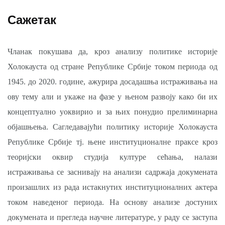
Сажетак
Чланак покушава да, кроз анализу политике историје
Холокауста од стране Републике Србије током периода од
1945. до 2020. године, ажурира досадашња истраживања на
ову тему али и укаже на фазе у њеном развоју како би их
концептуално уоквирио и за њих понудио прелиминарна
објашњења. Сагледавајући политику историје Холокауста
Републике Србије тј. њене институционалне праксе кроз
теоријски оквир студија културе сећања, налази
истраживања се заснивају на анализи садржаја докумената
произашлих из рада истакнутих институционалних актера
током наведеног периода. На основу анализе достуних
докумената и прегледа научне литературе, у раду се заступа