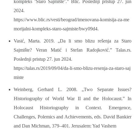
kompleks ’Staro Sajmište’.” Blic. Poslednji pristup 27. jun
2024.
https://www.blic.rs/vesti/beograd/imenovana-komisija-za-me
morijalni-kompleks-staro-sajmiste/bwy09d4.
Vasić, Marta. 2019. „Da li smo blizu rešenja za Staro
Sajmište? Veran Matić i Stefan Radojković.” Talas.rs.
Poslednji pristup 27. jun 2024.
https://talas.rs/2019/09/04/da-li-smo-blizu-resenja-za-staro-saj
miste
Weinberg, Gerhard L. 2008. „Two Separate Issues?
Historiography of World War II and the Holocaust.” In
Holocaust Historiography in Context. Emergence,
Challenges, Polemics and Achievements, eds. David Bankier
and Dan Michman, 379–401. Jerusalem: Yad Vashem