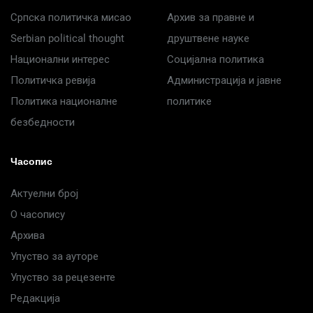
Српска политичка мисао
Архив за правне и
Serbian political thought
друштвене науке
Национални интерес
Социјална политика
Политичка ревија
Администрација и јавне
Политика националне
политике
безбедности
Часопис
Актуелни број
О часопису
Архива
Упуство за ауторе
Упуство за рецезенте
Редакција