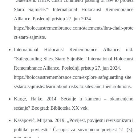
“Statement. IHRA Chair commend passing of law to protect
Staro Sajmište.” International Holocaust Remembrance
Alliance. Poslednji pristup 27. jun 2024.
https://holocaustremembrance.com/statements/ihra-chair-prote
ct-staro-sajmiste.
International Holocaust Remembrance Alliance. n.d.
“Safeguarding Sites. Staro Sajmište.” International Holocaust
Remembrance Alliance. Poslednji pristup 27. jun 2024.
https://holocaustremembrance.com/explore-safeguarding-site
s/staro-sajmiste#learn-about-risks-to-sites-and-their-solutions.
Karge, Hajke. 2014. Sećanje u kamenu – okamenjeno
sećanje? Beograd: Biblioteka XX vek.
Kasapović, Mirjana. 2019. „Povijest, povijesni revizionizam i
politike povijesti.” Časopis za suvremenu povijest 51 (3):