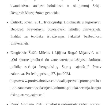
kvantitativna analiza holokausta u okupiranoj Srbiji.
Beograd: Muzej žrtava genocida.
Ćulibrk, Jovan. 2011. Istoriografija Holokausta u Jugoslaviji.
Beograd: Pravoslavni bogoslovski fakultet Univerziteta,
Institut za teološka istraživanja: Fakultet bezbednosti
Univerziteta.
Dragićević Šešić, Milena, i Ljiljana Rogač Mijatović. n.d.
„Od sporne prošlosti do zanemarene sadašnjosti: kulturna
politika sećanja beogradskog Starog sajmišta.” Protiv
zaborava. Poslednji pristup 27. jun 2024.
http://www.protivzaborava.com/wallpaper/od-sporne-proslost
i-do-zanemarene-sadasnjosti-kulturna-politika-secanja-beogra
dskog-starog-sajmista/.
Đerić, Gordana. 2010. Prošlost u sadašnjosti: prilozi prenosu