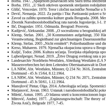
Borba. 1947. „Spaljenom posavskom selu Skeli treba obezbediti
Borba. 1951. „U Skeli otkriven spomenik streljanim rodoljubi
Glišić, Venceslav. 1970. Teror i zločini nacističke Nemačke u 
Dević, Nemanja. 2022. Za partiju i Tita: Partizanski pokret u S
Zavod za zaštitu spomenika kulture grada Beograda. 2008. Mest
Zbornik Narodnooslobodilačkog rata naroda Jugoslavije, I-1. 1
Ilić, Dragoslav. 1951. Odmazda. Beograd: Prosveta.
Kadijević, Aleksandar. 2008. „O socrealizmu u beogradskoj arh
Klemp, Stefan. 2001. „50 Kommunisten aufgehängt, 350 Häuse
Verantwortung, Begleitband zur gleichnamigen Dauerausstellu
Klemp, Stefan. 2005 „Nicht ermittelt“: Polizeibataillone und d
Kreso, Muharem. 1979. Njemačka okupaciona uprava u Beogradu
Kuljić, Todor. 2006. Kultura sećanja. Teorijska objašnjenja upo
Lajbenšperger, Nenad. 2019. „Žrtve Drugog svetskog rata u poli
Landesarchiv Nordrhein-Westfalen, Abteilung Westfalen (LA NR
Massenverbrechen bei dem Leitenden Oberstaatsanwalt in Dort
LA NRW, Abt. Westfalen, Münster, Q 234 Nr. 3616, Zentralstel
Dortmund - 45 Js 15/64, 8.12.1964.
LA NRW, Abt. Westfalen, Münster, Q 234 Nr. 2071, Zentralstel
Dortmund - 45 Js 50/61, 1.12.1964.
Manojlović Pintar, Olga. 2014. Arheologija sećanja. Spomenici i
Marjanović, Jovan. 1963. Ustanak i narodnooslobodilački pokret
Miletić, Antun. 1995. „O bilansu smrti u koncentracionom l
Mitrović, Andrej. 1977. „Ergänzungswitschaft: The theory o
Života Anić), Belgrade 1977, 7-45.