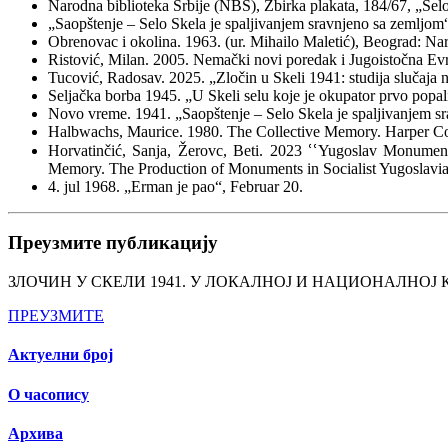
Narodna biblioteka Srbije (NBS), Zbirka plakata, 184/67, „Sel
„Saopštenje – Selo Skela je spaljivanjem sravnjeno sa zemljom
Obrenovac i okolina. 1963. (ur. Mihailo Maletić), Beograd: Na
Ristović, Milan. 2005. Nemački novi poredak i Jugoistočna Ev
Tucović, Radosav. 2025. „Zločin u Skeli 1941: studija slučaja na
Seljačka borba 1945. „U Skeli selu koje je okupator prvo popali
Novo vreme. 1941. „Saopštenje – Selo Skela je spaljivanjem s
Halbwachs, Maurice. 1980. The Collective Memory. Harper C
Horvatinčić, Sanja, Žerovc, Beti. 2023 ՙՙYugoslav Monuments
Memory. The Production of Monuments in Socialist Yugoslavia,
4. jul 1968. „Erman je pao“, Februar 20.
Преузмите публикацију
ЗЛОЧИН У СКЕЛИ 1941. У ЛОКАЛНОЈ И НАЦИОНАЛНОЈ
ПРЕУЗМИТЕ
Актуелни број
О часопису
Архива