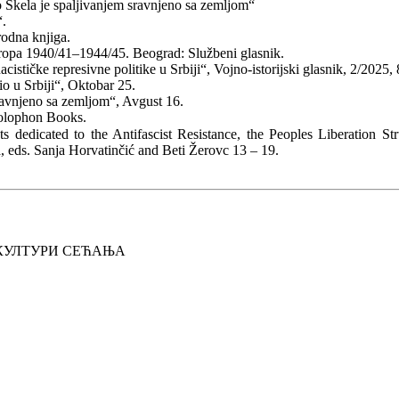
o Skela je spaljivanjem sravnjeno sa zemljom“
“.
rodna knjiga.
ropa 1940/41–1944/45. Beograd: Službeni glasnik.
cističke represivne politike u Srbiji“, Vojno-istorijski glasnik, 2/2025,
o u Srbiji“, Oktobar 25.
ravnjeno sa zemljom“, Avgust 16.
olophon Books.
 dedicated to the Antifascist Resistance, the Peoples Liberation St
 eds. Sanja Horvatinčić and Beti Žerovc 13 – 19.
 КУЛТУРИ СЕЋАЊА