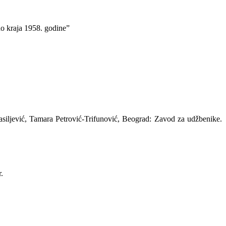
do kraja 1958. godineˮ
asiljević, Tamara Petrović-Trifunović, Beograd: Zavod za udžbenike.
.