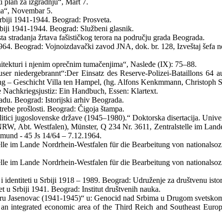
 plan za izgradnju“, Mart 7.
ma“, Novembar 5.
Srbiji 1941-1944. Beograd: Prosveta.
rbiji 1941-1944. Beograd: Službeni glasnik.
a stradanja žrtava fašističkog terora na području grada Beograda.
964. Beograd: Vojnoizdavački zavod JNA, dok. br. 128, Izveštaj šefa 
itekturi i njenim oprečnim tumačenjima“, Nasleđe (IX): 75–88.
r niedergebrannt“:Der Einsatz des Reserve-Polizei-Bataillons 64 a
ng – Geschicht Villa ten Hampel, (hg. Alfons Kenkmmann, Christoph S
ie Nachkriegsjustiz: Ein Handbuch, Essen: Klartext.
. Beograd: Istorijski arhiv Beograda.
trebe prošlosti. Beograd: Čigoja štampa.
tici jugoslovenske države (1945–1980).“ Doktorska disertacija. Univerz
W, Abt. Westfalen), Münster, Q 234 Nr. 3611, Zentralstelle im Lande 
mund - 45 Js 14/64 – 7.12.1964.
le im Lande Nordrhein-Westfalen für die Bearbeitung von nationalsoz
le im Lande Nordrhein-Westfalen für die Bearbeitung von nationalsoz
 identiteti u Srbiji 1918 – 1989. Beograd: Udruženje za društvenu isto
 u Srbiji 1941. Beograd: Institut društvenih nauka.
ogoru Jasenovac (1941-1945)“ u: Genocid nad Srbima u Drugom svetsk
f an integrated economic area of the Third Reich and Southeast Eur