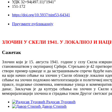
УДК 32+94(497.11)"1941"
151-172
https://doi.org/10.5937/nint53-64341
Преузмите публикацију
ЗЛОЧИН У СКЕЛИ 1941. У ЛОКАЛНОЈ И Н
Сажетак
Злочин који је 15. августа 1941. године у селу Скела извр
становништвом у окупираној Србији. Стрељано је 42 притворен
створи пример одмазде и да застрашивањем спречи будуће напад
на који начин сећање на злочин у Скели обликује локални иде
сећање на злочин подложно митологизацији и политичкој инстр
праксе, подизање споменика, именовање улица и комеморативни 
данас. Закључак је да култура сећања на злочин у Скели 
меморијализацији злочина и страдања током Другог светског рат
Радосав Туцовић
Давор Стипић