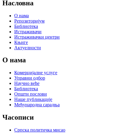
Насловна
О нама
Репозиторијум
Библиотека
Истраживачи
Истраживачки центри
Књиге
Актуелности
О нама
Комерцијалне услуге
Управни одбор
Научно веће
Библиотека
Општи послови
Наше публикације
Међународна сарадња
Часописи
Српска политичка мисао