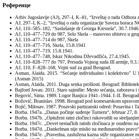
Референце
Arhiv Jugoslavije (АЈ), 297–I, K–81, “Izveštaj o radu Odbora z
АЈ, 297–I, K–2, “Izveštaj o radu organizacije Saveza boraca N
AJ, 110–585–182, “Saslušanje dr Georga Kiesselaˮ, 30.7.1946
АЈ, 110–477–729 do 987, Selo Skela – masovno ubistvo u grupi 
АЈ, 110–477–714 do 987, Skela
АЈ, 110–477–716, Skela, 15.8.1941
АЈ, 110–477–719, 15.8.1941.
АЈ, 110–477–748, Iskaz Nikodina Dževadžića, 27.4.1945.
АЈ, 110–828–777 do 797, Presuda Vojnog suda III armije, 9.3.
AJ, 110, F–828–168, Vojni sud za grad Beograd.
Asman, Alaida. 2015. “Sećanje individualno i kolektivnoˮ U K
(Asman 2015)
Asman, Alaida. 2011. Duga senka prošlosti. Beograd: Bibliot
Bajford Jovan. 2011. Staro sajmište: Mesto sećanja, zaborava i
Begović, Sima. 1989. Logor Banjica 1941–1944. I–II. Beograd: I
Božović, Branislav. 1998. Beograd pod komesarskom upravom 1
Bojić, Milosav. 1987. Posavski partizanski odred: Posavina i 
Borba. 1947a. „Danas počinje suđenje Turneru“, februar 27, 8.
Borba. 1947b. „Optuženi ratni zločinci rukovodili su streljanji
Borba. 1947c. „Devet nemačkih ratnih zločinaca je osuđeno na s
Borba. 1947d. „Dankelman nije mislio na međunarodno pravo“
Borba. 1947e. „Pravedna, zaslužena kazna stiže organizatore m