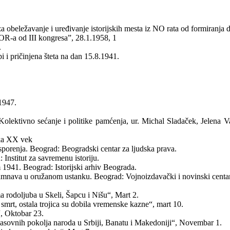
a obeležavanje i uređivanje istorijskih mesta iz NO rata od formiranja 
OR-a od III kongresaˮ, 28.1.1958, 1
.
i pričinjena šteta na dan 15.8.1941.
1947.
olektivno sećanje i politike pamćenja, ur. Michal Sladaček, Jelena V
eka XX vek
 sporenja. Beograd: Beogradski centar za ljudska prava.
nstitut za savremenu istoriju.
941. Beograd: Istorijski arhiv Beograda.
Tamnava u oružanom ustanku. Beograd: Vojnoizdavački i novinski centar
ma rodoljuba u Skeli, Šapcu i Nišu“, Mart 2.
mrt, ostala trojica su dobila vremenske kazne“, mart 10.
, Oktobar 23.
asovnih pokolja naroda u Srbiji, Banatu i Makedoniji“, Novembar 1.