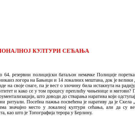
АЦИОНАЛНОЈ КУЛТУРИ СЕЋАЊА
шио 64. резервни полицијски батаљон немачке Полиције порет
икаиз логора на Бањици и 14 локалних мештана, док је велики 
е на своје снаге, па је вест о злочину била истакнута на радиј
нтитет и како се у том процесу преплићу чињенице и митови? Пол
ументализацији, што доводи до стварања наратива који одступај
ритуали. Посебна пажња посвећена је наративу да је Скела „прв
има значајно место у локалној култури сећања, али да су в
а, као што је Топографија терора у Берлину.