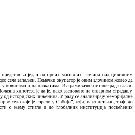
ка представља један од првих масовних злочина над цивилним
део села запаљен. Немачки окупатор је овим злочином желео да
у, у новинама и на плакатима. Истраживачко питање рада гласи:
азна хипотеза је да је, иако засновано на стварном страдању,
у од историјских чињеница. У раду се анализирају меморијалне
о село које је горело у Србијиˮ, који, иако нетачан, траје до
ести о њему стигле и до глобалних институција посвећених