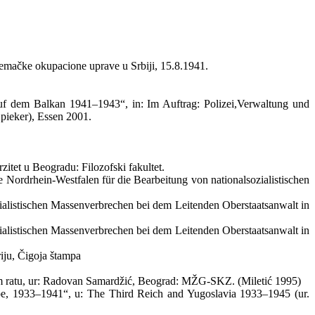
nemačke okupacione uprave u Srbiji, 15.8.1941.
uf dem Balkan 1941–1943“, in: Im Auftrag: Polizei,Verwaltung und
pieker), Essen 2001.
itet u Beogradu: Filozofski fakultet.
Nordrhein-Westfalen für die Bearbeitung von nationalsozialistischen
ialistischen Massenverbrechen bei dem Leitenden Oberstaatsanwalt in
ialistischen Massenverbrechen bei dem Leitenden Oberstaatsanwalt in
riju, Čigoja štampa
om ratu, ur: Radovan Samardžić, Beograd: MŽG-SKZ. (Miletić 1995)
ope, 1933–1941“, u: The Third Reich and Yugoslavia 1933–1945 (ur.