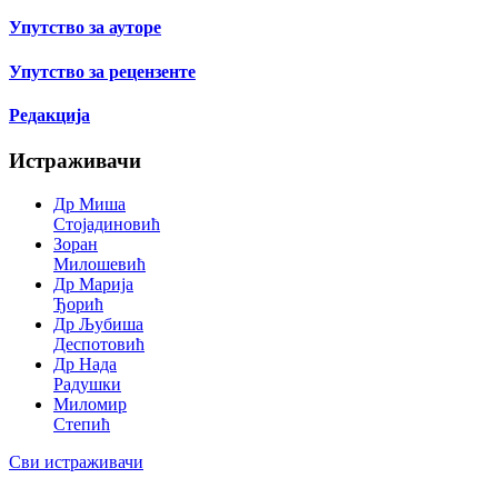
Упутство за ауторе
Упутство за рецензенте
Редакција
Истраживачи
Др Миша
Стојадиновић
Зоран
Милошевић
Др Марија
Ђорић
Др Љубиша
Деспотовић
Др Нада
Радушки
Миломир
Степић
Сви истраживачи