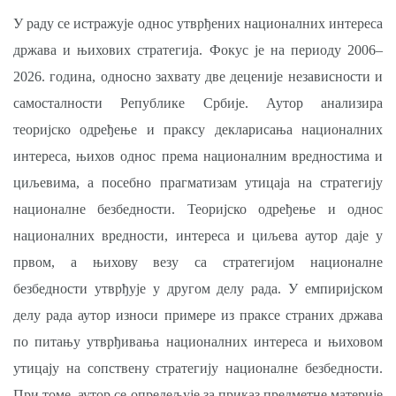
У раду се истражује однос утврђених националних интереса
држава и њихових стратегија. Фокус је на периоду 2006–
2026. година, односно захвату две деценије независности и
самосталности Републике Србије. Аутор анализира
теоријско одређење и праксу декларисања националних
интереса, њихов однос према националним вредностима и
циљевима, а посебно прагматизам утицаја на стратегију
националне безбедности. Теоријско одређење и однос
националних вредности, интереса и циљева аутор даје у
првом, а њихову везу са стратегијом националне
безбедности утврђује у другом делу рада. У емпиријском
делу рада аутор износи примере из праксе страних држава
по питању утврђивања националних интереса и њиховом
утицају на сопствену стратегију националне безбедности.
При томе, аутор се опредељује за приказ предметне материје