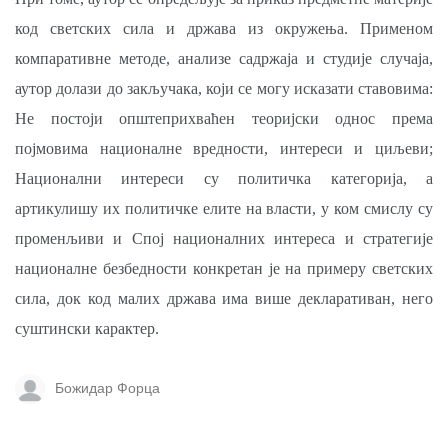
код светских сила и држава из окружења. Применом
компаративне методе, анализе садржаја и студије случаја,
аутор долази до закључака, који се могу исказати ставовима:
Не постоји општеприхваћен теоријски однос према
појмовима националне вредности, интереси и циљеви;
Национални интереси су политичка категорија, а
артикулишу их политичке елите на власти, у ком смислу су
променљиви и Спој националних интереса и стратегије
националне безбедности конкретан је на примеру светских
сила, док код малих држава има више декларативан, него
суштински карактер.
Божидар Форца