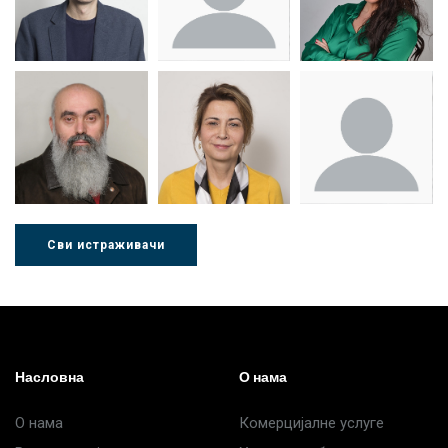
Др Миша
Зоран
Др Марија
Стојадиновић
Милошевић
Ђорић
Сви истраживачи
Др Љубиша
Др Нада
Миломир
Деспотовић
Радушки
Степић
Насловна
О нама
О нама
Комерцијалне услуге