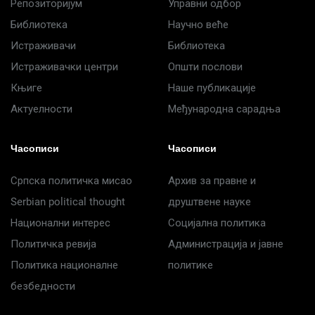
Репозиторијум
Управни одбор
Библиотека
Научно веће
Истраживачи
Библиотека
Истраживачки центри
Општи послови
Књиге
Наше публикације
Актуелности
Међународна сарадња
Часописи
Часописи
Српска политичка мисао
Архив за правне и
Serbian political thought
друштвене науке
Национални интерес
Социјална политика
Политичка ревија
Администрација и јавне
Политика националне
политике
безбедности