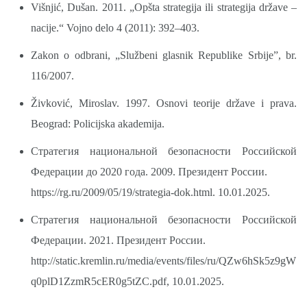
Višnjić, Dušan. 2011. „Opšta strategija ili strategija države –
nacije.“ Vojno delo 4 (2011): 392–403.
Zakon o odbrani, „Službeni glasnik Republike Srbije”, br.
116/2007.
Živković, Miroslav. 1997. Osnovi teorije države i prava.
Beograd: Policijska akademija.
Стратегия национальной безопасности Российской
Федерации до 2020 года. 2009. Президент России.
https://rg.ru/2009/05/19/strategia-dok.html.
10.01.2025.
Стратегия национальной безопасности Российской
Федерации. 2021. Президент России.
http://static.kremlin.ru/media/events/files/ru/QZw6hSk5z9gW
q0plD1ZzmR5cER0g5tZC.pdf,
10.01.2025.