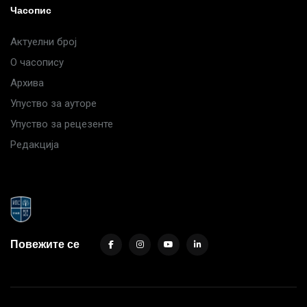
Часопис
Актуелни број
О часопису
Архива
Упуство за ауторе
Упуство за рецезенте
Редакција
Повежите се