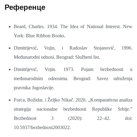
Референце
Beard, Charles. 1934. Тhе Idea оf National Interest. New
York: Blue Ribbon Books.
Dimitrijević, Vojin, i Radoslav Stojanović. 1996.
Međunarodni odnosi. Beograd: Službeni list.
Dimitrijević, Vojin. 1973. Pojam bezbednosti u
međunarodnim odnosima. Beograd: Savez udruženja
pravnika Jugoslavije.
Forca, Božidar, i Željko Nikač. 2020. „Komparativna analiza
strategija nacionalne bezbednosti Republike Srbije.”
Bezbednost 3 (2020): 22–42. doi:
10.5937/bezbednost2003022.