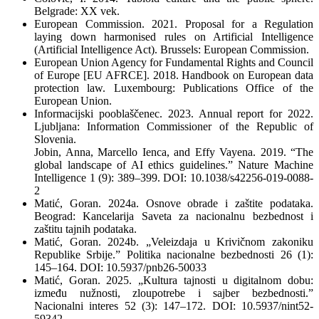
Belgrade: XX vek.
European Commission. 2021. Proposal for a Regulation
laying down harmonised rules on Artificial Intelligence
(Artificial Intelligence Act). Brussels: European Commission.
European Union Agency for Fundamental Rights and Council
of Europe [EU AFRCE]. 2018. Handbook on European data
protection law. Luxembourg: Publications Office of the
European Union.
Informacijski pooblaščenec. 2023. Annual report for 2022.
Ljubljana: Information Commissioner of the Republic of
Slovenia.
Jobin, Anna, Marcello Ienca, and Effy Vayena. 2019. “The
global landscape of AI ethics guidelines.” Nature Machine
Intelligence 1 (9): 389–399. DOI: 10.1038/s42256-019-0088-
2
Matić, Goran. 2024a. Osnove obrade i zaštite podataka.
Beograd: Kancelarija Saveta za nacionalnu bezbednost i
zaštitu tajnih podataka.
Matić, Goran. 2024b. „Veleizdaja u Krivičnom zakoniku
Republike Srbije.” Politika nacionalne bezbednosti 26 (1):
145–164. DOI: 10.5937/pnb26-50033
Matić, Goran. 2025. „Kultura tajnosti u digitalnom dobu:
između nužnosti, zloupotrebe i sajber bezbednosti.”
Nacionalni interes 52 (3): 147–172. DOI: 10.5937/nint52-
59342