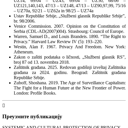
UZ14, 69/04 – UZ43, 69/04 – UZ50, 68/06 –
UZ121,140,143, 47/13 – UZ148, 47/13 – UZ90,97,99, 75/16
– UZ70a, 92/21 – UZ62a in 98/25 – UZ74a
Ustav Republike Srbije, „Službeni glasnik Republike Srbije”,
br. 98/2006.
Venice Commission. 2007. Opinion on the Constitution of
Serbia (CDL-AD(2007)004). Strasbourg: Council of Europe.
Warren, Samuel D., and Louis Brandeis. 1890. “The Right to
Privacy.” Harvard Law Review IV (5): 193–220.
Westin, Alan F. 1967. Privacy And Freedom. New York:
Atheneum.
Zakon o zaštiti podataka o ličnosti, „Službeni glasnik RS”,
broj 87 od 13. novembra 2018.
Zaštitnik građana. 2025. Redovan godišnji izveštaj Zaštitnika
građana za 2024. godinu. Beograd: Zaštitnik građana
Republike Srbije.
Zuboff, Shoshana. 2019. The Age of Surveillance Capitalism:
The Fight for a Human Future at the New Frontier of Power.
London: Profile Books.
Преузмите публикацију
SYSTEMIC AND CULTURAL PROTECTION OF PRIVACY