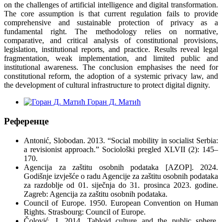
on the challenges of artificial intelligence and digital transformation.
The core assumption is that current regulation fails to provide
comprehensive and sustainable protection of privacy as a
fundamental right. The methodology relies on normative,
comparative, and critical analysis of constitutional provisions,
legislation, institutional reports, and practice. Results reveal legal
fragmentation, weak implementation, and limited public and
institutional awareness. The conclusion emphasises the need for
constitutional reform, the adoption of a systemic privacy law, and
the development of cultural infrastructure to protect digital dignity.
Горан Д. Матић
Референце
Antonić, Slobodan. 2013. “Social mobility in socialist Serbia:
a revisionist approach.” Sociološki pregled XLVII (2): 145–
170.
Agencija za zaštitu osobnih podataka [AZOP]. 2024.
Godišnje izvješće o radu Agencije za zaštitu osobnih podataka
za razdoblje od 01. siječnja do 31. prosinca 2023. godine.
Zagreb: Agencija za zaštitu osobnih podataka.
Council of Europe. 1950. European Convention on Human
Rights. Strasbourg: Council of Europe.
Čolović, I. 2014. Tabloid culture and the public sphere.