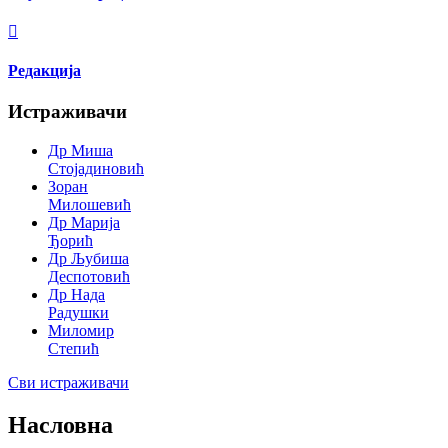
Редакција
Истраживачи
Др Миша
Стојадиновић
Зоран
Милошевић
Др Марија
Ђорић
Др Љубиша
Деспотовић
Др Нада
Радушки
Миломир
Степић
Сви истраживачи
Насловна