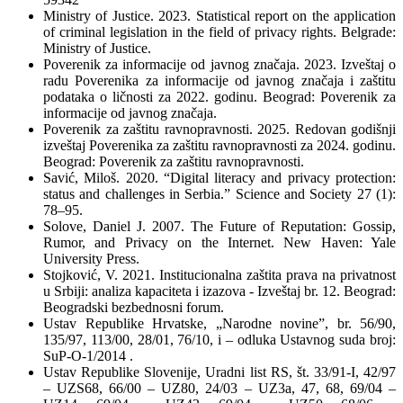
Ministry of Justice. 2023. Statistical report on the application
of criminal legislation in the field of privacy rights. Belgrade:
Ministry of Justice.
Poverenik za informacije od javnog značaja. 2023. Izveštaj o
radu Poverenika za informacije od javnog značaja i zaštitu
podataka o ličnosti za 2022. godinu. Beograd: Poverenik za
informacije od javnog značaja.
Poverenik za zaštitu ravnopravnosti. 2025. Redovan godišnji
izveštaj Poverenika za zaštitu ravnopravnosti za 2024. godinu.
Beograd: Poverenik za zaštitu ravnopravnosti.
Savić, Miloš. 2020. “Digital literacy and privacy protection:
status and challenges in Serbia.” Science and Society 27 (1):
78–95.
Solove, Daniel J. 2007. The Future of Reputation: Gossip,
Rumor, and Privacy on the Internet. New Haven: Yale
University Press.
Stojković, V. 2021. Institucionalna zaštita prava na privatnost
u Srbiji: analiza kapaciteta i izazova - Izveštaj br. 12. Beograd:
Beogradski bezbednosni forum.
Ustav Republike Hrvatske, „Narodne novine”, br. 56/90,
135/97, 113/00, 28/01, 76/10, i – odluka Ustavnog suda broj:
SuP-O-1/2014 .
Ustav Republike Slovenije, Uradni list RS, št. 33/91-I, 42/97
– UZS68, 66/00 – UZ80, 24/03 – UZ3a, 47, 68, 69/04 –