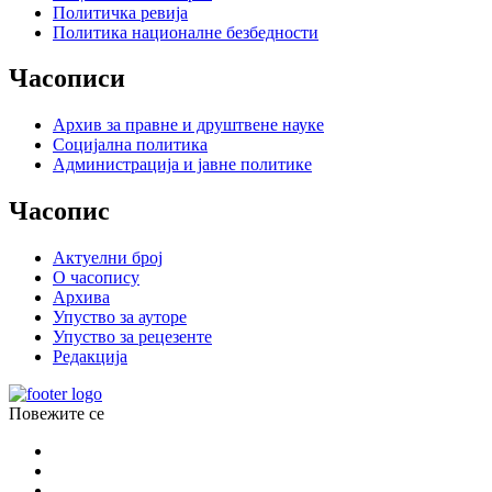
Политичка ревија
Политика националне безбедности
Часописи
Архив за правне и друштвене науке
Социјална политика
Администрација и јавне политике
Часопис
Актуелни број
О часопису
Архива
Упуство за ауторе
Упуство за рецезенте
Редакција
Повежите се