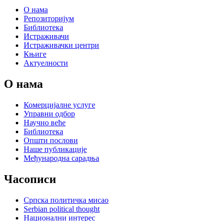
О нама
Репозиторијум
Библиотека
Истраживачи
Истраживачки центри
Књиге
Актуелности
О нама
Комерцијалне услуге
Управни одбор
Научно веће
Библиотека
Општи послови
Наше публикације
Међународна сарадња
Часописи
Српска политичка мисао
Serbian political thought
Национални интерес