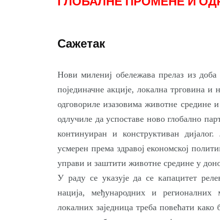
ГЛОБАЛНЕ ПРОМЕНЕ И ОД
Сажетак
Нови милениј обележава прелаз из доба 
појединачне акције, локална трговина и 
одговориле изазовима животне средине и 
одлучиле да успоставе ново глобално пар
континуиран и конструктиван дијалог. 
усмерен према здравој економској полит
управи и заштити животне средине у доно
У раду се указује да се капацитет реле
нација, међународних и регионалних 
локалних заједница треба повећати како 