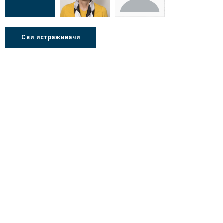
Др Љубиша
Др Нада
Миломир
Сви истраживачи
Деспотовић
Радушки
Степић