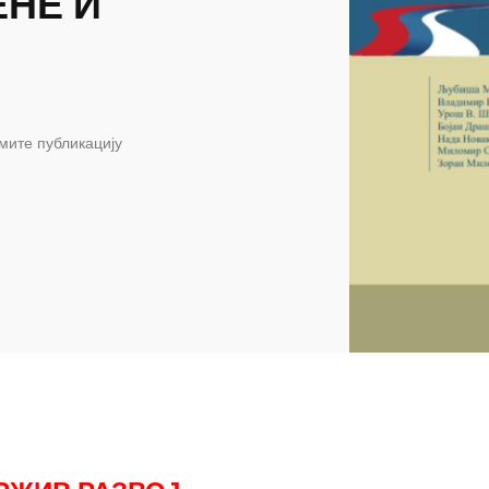
НЕ И
мите публикацију