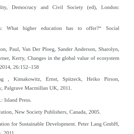
bality, Democracy and Civil Society (ed), London:
s: What higher education has to offer?“ Social
ton, Paul, Van Der Ploeg, Sander Anderson, Sharolyn,
rner, Kerry, Changes in the global value of ecosystem
 2014, 26:152–158
ng , Kimakowitz, Ernst, Spitzeck, Heiko Pirson,
ty, Palgrave Macmillan UK, 2011.
 Island Press.
lution, New Society Publishers, Canada, 2005.
ation for Sustainable Development. Peter Lang GmbH,
n, 2011