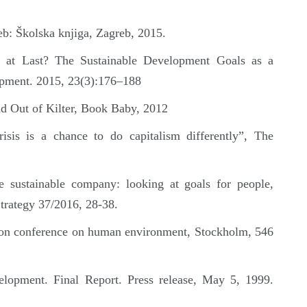
eb: Školska knjiga, Zagreb, 2015.
n at Last? The Sustainable Development Goals as a
opment. 2015, 23(3):176–188
ld Out of Kilter, Book Baby, 2012
sis is a chance to do capitalism differently”, The
 sustainable company: looking at goals for people,
Strategy 37/2016, 28-38.
e on conference on human environment, Stockholm, 546
elopment. Final Report. Press release, May 5, 1999.