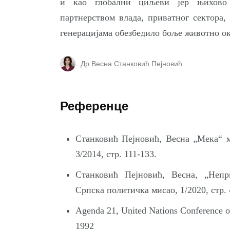
и као глобални циљеви јер њихово 
партнерством влада, приватног сектора,
генерацијама обезбедило боље животно о
Др Весна Станковић Пејновић
Референце
Станковић Пејновић, Весна „Мека“ м
3/2014, стр. 111-133.
Станковић Пејновић, Весна, „Непр
Српска политичка мисао, 1/2020, стр. 
Agenda 21, United Nations Conference o
1992