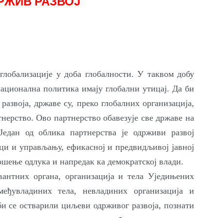
РЖИВ РАЗВОЈ
глобализације у доба глобалности. У таквом добу
национална политика имају глобални утицај. Да би
развоја, државе су, преко глобалних организација,
тнерство. Ово партнерство обавезује све државе на
Један од облика партнерства је одрживи развој
ици и управљању, ефикасној и предвидљивој јавној
шење одлука и напредак ка демократској влади.
вантних органа, организација и тела Уједињених
међувладиних тела, невладиних организација и
би се остварили циљеви одрживог развоја, познати