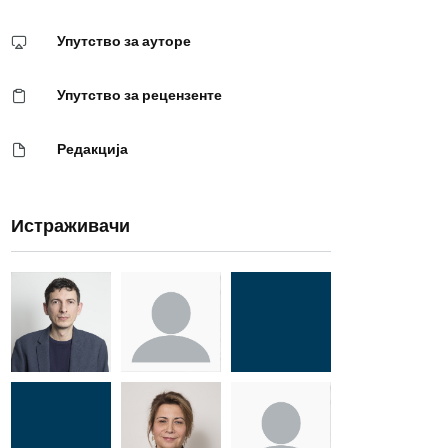
Упутство за ауторе
Упутство за рецензенте
Редакција
Истраживачи
Др Миша
Зоран
Др Марија
Стојадиновић
Милошевић
Ђорић