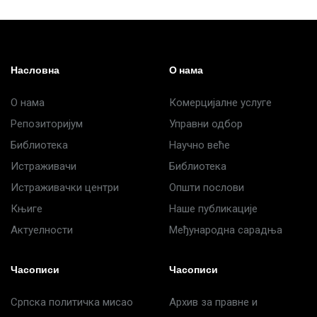
Деспотовић
Радушки
Степић
Насловна
О нама
О нама
Комерцијалне услуге
Репозиторијум
Управни одбор
Библиотека
Научно веће
Истраживачи
Библиотека
Истраживачки центри
Општи послови
Књиге
Наше публикације
Актуелности
Међународна сарадња
Часописи
Часописи
Српска политичка мисао
Архив за правне и