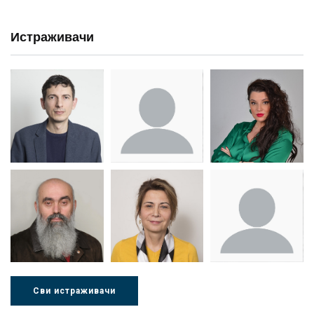
Истраживачи
Др Миша
Зоран
Др Марија
Стојадиновић
Милошевић
Ђорић
Сви истраживачи
Др Љубиша
Др Нада
Миломир