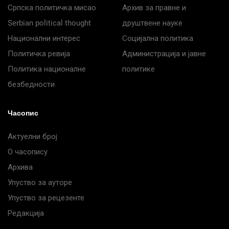
Српска политичка мисао
Архив за правне и
Serbian political thought
друштвене науке
Национални интерес
Социјална политика
Политичка ревија
Администрација и јавне
Политика националне
политике
безбедности
Часопис
Актуелни број
О часопису
Архива
Упуство за ауторе
Упуство за рецезенте
Редакција