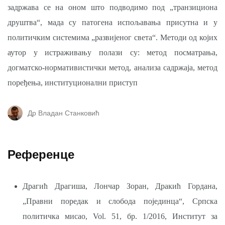
задржава се на оном што подводимо под „транзициона
друштва“, мада су патогена испољавања присутна и у
политичким системима „развијеног света“. Методи од којих
аутор у истраживању полази су: метод посматрања,
догматско-нормативистички метод, анализа садржаја, метод
поређења, институционални приступ
Др Владан Станковић
Референце
Драгић Драгиша, Лончар Зоран, Дракић Гордана,
„Правни поредак и слобода појединца“, Српска
политичка мисао, Vol. 51, бр. 1/2016, Институт за