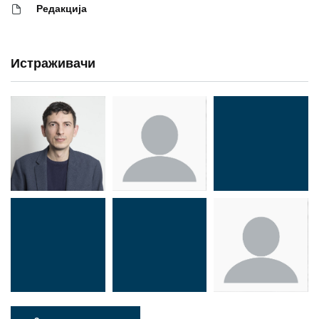
Редакција
Истраживачи
Др Миша
Зоран
Др Марија
Стојадиновић
Милошевић
Ђорић