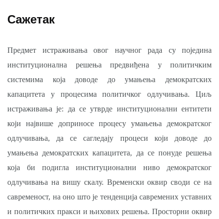
Сажетак
Предмет истраживања овог научног рада су поједина
институционална решења предвиђена у политичким
системима која доводе до умањења демократских
капацитета у процесима политичког одлучивања. Циљ
истраживања је: да се утврде институционални ентитети
који највише доприносе процесу умањења демократског
одлучивања, да се сагледају процеси који доводе до
умањења демократских капацитета, да се понуде решења
која би подигла институционални ниво демократског
одлучивања на вишу скалу. Временски оквир своди се на
савременост, на оно што је тенденција савремених уставних
и политичких пракси и њихових решења. Просторни оквир