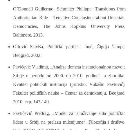
O’Donnell Guillermo, Schmitter Philippe, Transitions from
Authoritarian Rule ‒ Tentative Conclusions about Uncertain
Democracies, The Johns Hopkins University Press,
Baltimore, 2013.
Orlović Slaviša, Političke partije i moć, Čigoja štampa,
Beograd, 2002.
Pavićević Vladimir, „Analiza dometa institucionalnog razvoja
Srbije u periodu od 2006. do 2010. godine“, u zborniku:
Kvalitet političkih institucija (priredio: Vukašin Pavlović),
Fakultet političkih nauka – Centar za demokratiju, Beograd,
2010, стр. 143-149.
Pavlićević Predrag, „Model za istraživanje stila političkih
lidera u Srbiji na prelazu milenijuma“, Filozofija i društvo,