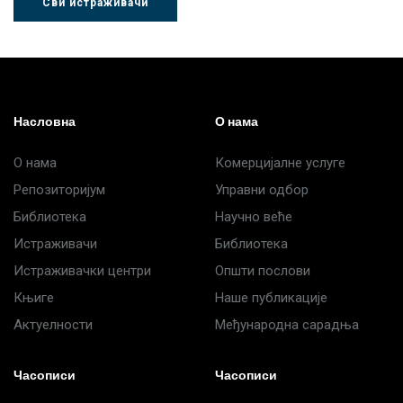
Сви истраживачи
Др Љубиша
Др Нада
Миломир
Деспотовић
Радушки
Степић
Насловна
О нама
О нама
Комерцијалне услуге
Репозиторијум
Управни одбор
Библиотека
Научно веће
Истраживачи
Библиотека
Истраживачки центри
Општи послови
Књиге
Наше публикације
Актуелности
Међународна сарадња
Часописи
Часописи