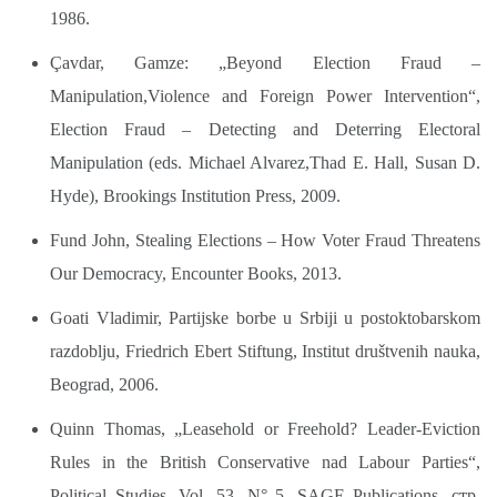
1986.
Çavdar, Gamze: „Beyond Election Fraud ‒
Manipulation,Violence and Foreign Power Intervention“,
Election Fraud ‒ Detecting and Deterring Electoral
Manipulation (eds. Michael Alvarez,Thad E. Hall, Susan D.
Hyde), Brookings Institution Press, 2009.
Fund John, Stealing Elections ‒ How Voter Fraud Threatens
Our Democracy, Encounter Books, 2013.
Goati Vladimir, Partijske borbe u Srbiji u postoktobarskom
razdoblju, Friedrich Ebert Stiftung, Institut društvenih nauka,
Beograd, 2006.
Quinn Thomas, „Leasehold or Freehold? Leader-Eviction
Rules in the British Conservative nad Labour Parties“,
Political Studies, Vol. 53, N° 5, SAGE Publications, стр.