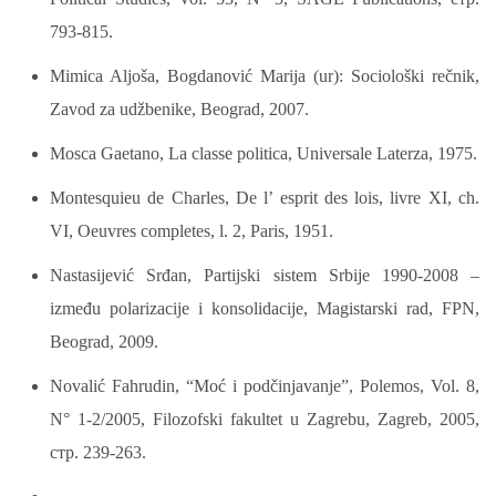
793-815.
Mimica Aljoša, Bogdanović Marija (ur): Sociološki rečnik,
Zavod za udžbenike, Beograd, 2007.
Mosca Gaetano, La classe politica, Universale Laterza, 1975.
Montesquieu de Charles, De l’ esprit des lois, livre XI, ch.
VI, Oeuvres completes, l. 2, Paris, 1951.
Nastasijević Srđan, Partijski sistem Srbije 1990-2008 –
između polarizacije i konsolidacije, Magistarski rad, FPN,
Beograd, 2009.
Novalić Fahrudin, “Moć i podčinjavanje”, Polemos, Vol. 8,
N° 1-2/2005, Filozofski fakultet u Zagrebu, Zagreb, 2005,
стр. 239-263.