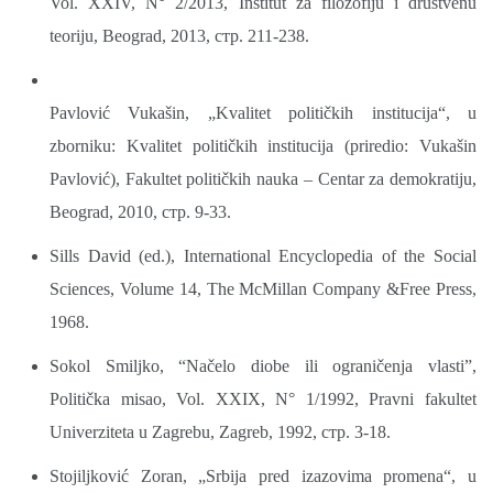
Vol. XXIV, N° 2/2013, Institut za filozofiju i društvenu
teoriju, Beograd, 2013, стр. 211-238.
Pavlović Vukašin, „Kvalitet političkih institucija“, u
zborniku: Kvalitet političkih institucija (priredio: Vukašin
Pavlović), Fakultet političkih nauka – Centar za demokratiju,
Beograd, 2010, стр. 9-33.
Sills David (ed.), International Encyclopedia of the Social
Sciences, Volume 14, The McMillan Company &Free Press,
1968.
Sokol Smiljko, “Načelo diobe ili ograničenja vlasti”,
Politička misao, Vol. XXIX, N° 1/1992, Pravni fakultet
Univerziteta u Zagrebu, Zagreb, 1992, стр. 3-18.
Stojiljković Zoran, „Srbija pred izazovima promena“, u