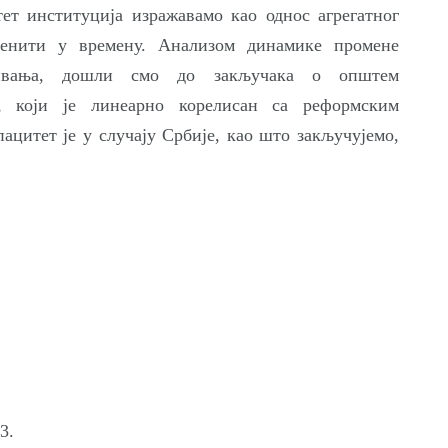
ет институција изражавамо као однос агрегатног
енити у времену. Ана­лизом динамике промене
живања, дошли смо до закључака о општем
, који је ли­неарно корелисан са реформским
ацитет је у случају Србије, као што закључујемо,
3.