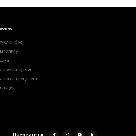
сопис
туелни број
часопису
хива
уство за ауторе
уство за рецезенте
дакција
Повежите се