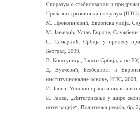
Споразум о стабилизации и придруж
Прелазни трговински споразум (ПТС)
М. Прокопијевић, Европска унија, Слу
М. Јањевић, Устав Европе, Службени г
С. Самарџић, Србија у процесу при
Београд, 2009.
В. Коштуница, Зашто Србија, а не ЕУ,
Д. Вукчевић, Безбедност и Европс
институционалне основе, ИПС, 2008.
И. Јанев, Уставно право и политички 
И. Јанев, „Интегрисање у шире еконо
интеграције“, Политичка ревија, бр. 2,