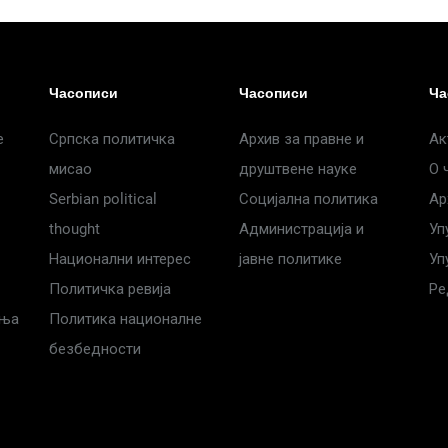
Часописи
Часописи
Ча
е
Српска политичка
Архив за правне и
Ак
мисао
друштвене науке
О 
Serbian political
Социјална политика
Ар
thought
Администрација и
Уп
Национални интерес
јавне политике
Уп
Политичка ревија
Ре
дња
Политика националне
безбедности