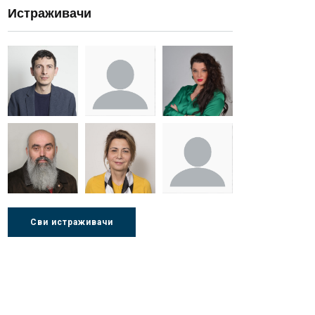
Истраживачи
Др Миша
Зоран
Др Марија
Стојадиновић
Милошевић
Ђорић
Др Љубиша
Др Нада
Миломир
Сви истраживачи
Деспотовић
Радушки
Степић