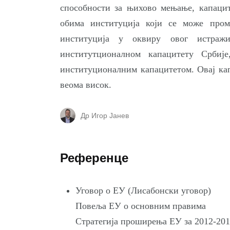
способности за њихово мењање, капацит
обима институција који се може пром
институција у оквиру овог истра
институтционалном капацитету Србије
институционалним капацитетом. Овај кап
веома висок.
Др Игор Јанев
Референце
Уговор о ЕУ (Лисабонски уговор)
Повеља ЕУ о основним правима
Стратегија проширења ЕУ за 2012-201