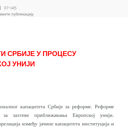
117-145
змите публикацију
И СРБИЈЕ У ПРОЦЕСУ
ОЈ УНИЈИ
оналног капацитета Србије за реформе. Реформе
 за захтеве приближавања Европској унији.
орелација између јачине капацитета институција и