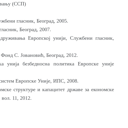
ивању (ССП)
жбени гласник, Београд, 2005.
ласник, Београд, 2007.
друживања Европској унији, Службени гласник,
 Фонд С. Јовановић, Београд, 2012.
ка унија безбедносна политика Европске уније
систем Европске Уније, ИПС, 2008.
мске структуре и капацитет др­жаве за економске
 вол. 11, 2012.