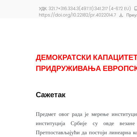
УДК: 321.7+316.334.3(497.11):341.217 (4-672 EU)
https://doi.org/10.22182/pr.4022014.7
Преу
ДЕМОКРАТСКИ КАПАЦИТЕТ
ПРИДРУЖИВАЊА ЕВРОПСК
Сажетак
Предмет овог рада је мерење институци
институција Србије су овде везане
Претпостављајући да постоји линеарна к