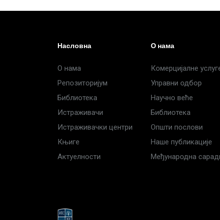
Насловна
О нама
О нама
Комерцијалне услуг
Репозиторијум
Управни одбор
Библиотека
Научно веће
Истраживачи
Библиотека
Истраживачки центри
Општи послови
Књиге
Наше публикације
Актуелности
Међународна сара