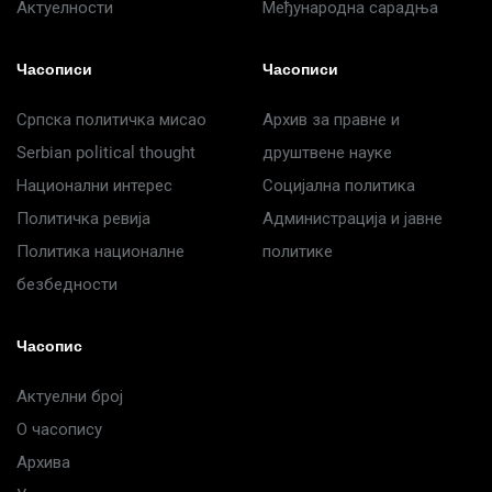
Актуелности
Међународна сарадња
Часописи
Часописи
Српска политичка мисао
Архив за правне и
Serbian political thought
друштвене науке
Национални интерес
Социјална политика
Политичка ревија
Администрација и јавне
Политика националне
политике
безбедности
Часопис
Актуелни број
О часопису
Архива