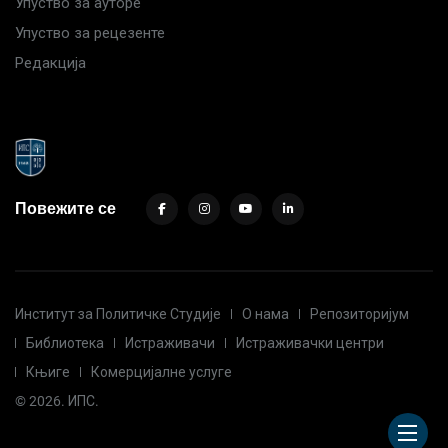
Упуство за ауторе
Упуство за рецезенте
Редакција
Повежите се
Институт за Политичке Студије
О нама
Репозиторијум
Библиотека
Истраживачи
Истраживачки центри
Књиге
Комерцијалне услуге
© 2026. ИПС.