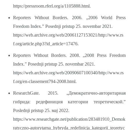
https://pressroom.rferl.org/a/1105888.html.
Reporters Without Borders. 2006. „2006 World Press
Freedom Index.” Posednji pristup 25. novembar 2021.
https://web.archive.org/web/20061127153021/http://www.rs
f.org/article.php3?id_article=17476.
Reporters Without Borders. 2008. „2008 Press Freedom
Index.” Posednji pristup 25. novembar 2021.
https://web.archive.org/web/20090607100340/http://www.rs
f.org/en-classement794-2008.html.
ResearchGate. 2015. „Демократично-авторитарная
гибрида: редефиниция категории теоретической.”
Poslednji pristup 25. мај 2022.
https://www.researchgate.net/publication/283481910_Demok
ratyczno-autorytarna_hybryda_redefinicja_kategorii_teoretyc