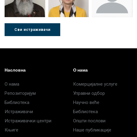
Сви истраживачи
Др Љубиша
Др Нада
Миломир
Деспотовић
Радушки
Степић
Насловна
О нама
О нама
Комерцијалне услуге
Репозиторијум
Управни одбор
Библиотека
Научно веће
Истраживачи
Библиотека
Истраживачки центри
Општи послови
Књиге
Наше публикације