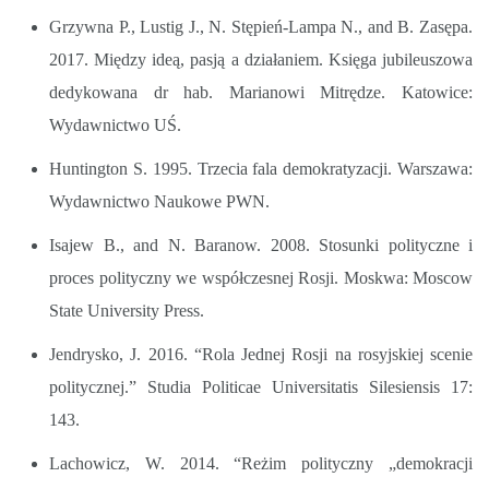
Grzywna P., Lustig J., N. Stępień-Lampa N., and B. Zasępa.
2017. Między ideą, pasją a działaniem. Księga jubileuszowa
dedykowana dr hab. Marianowi Mitrędze. Katowice:
Wydawnictwo UŚ.
Huntington S. 1995. Trzecia fala demokratyzacji. Warszawa:
Wydawnictwo Naukowe PWN.
Isajew B., and N. Baranow. 2008. Stosunki polityczne i
proces polityczny we współczesnej Rosji. Moskwa: Moscow
State University Press.
Jendrysko, J. 2016. “Rola Jednej Rosji na rosyjskiej scenie
politycznej.” Studia Politicae Universitatis Silesiensis 17:
143.
Lachowicz, W. 2014. “Reżim polityczny „demokracji