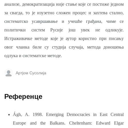
анализе, демократизација није стање које се постиже једном
за свагда, то је изузетно сложен процес и захтева стално,
систематско усавршавање и учешће грађана, чиме се
политички систем Русије још увек не одликује.
Истраживачке методе које је аутор користио при писању
овог чланка биле су студија случаја, метода доношења
одлука и систематске методе.
Артјом Сусолија
Референце
Ágh, A. 1998. Emerging Democracies in East Central
Europe and the Balkans. Cheltenham: Edward Elgar