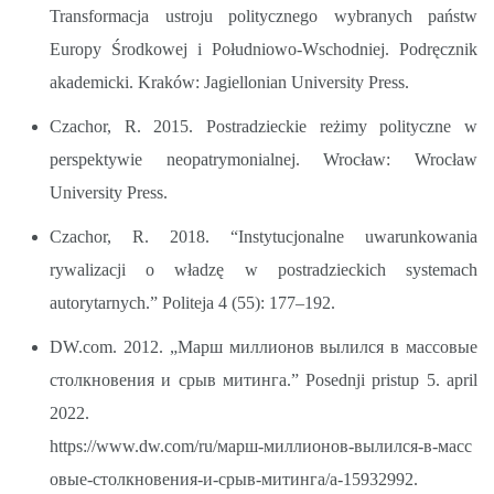
Transformacja ustroju politycznego wybranych państw
Europy Środkowej i Południowo-Wschodniej. Podręcznik
akademicki. Kraków: Jagiellonian University Press.
Czachor, R. 2015. Postradzieckie reżimy polityczne w
perspektywie neopatrymonialnej. Wrocław: Wrocław
University Press.
Czachor, R. 2018. “Instytucjonalne uwarunkowania
rywalizacji o władzę w postradzieckich systemach
autorytarnych.” Politeja 4 (55): 177–192.
DW.com. 2012. „Марш миллионов вылился в массовые
столкновения и срыв митинга.” Posednji pristup 5. april
2022.
https://www.dw.com/ru/марш-миллионов-вылился-в-масс
овые-столкновения-и-срыв-митинга/a-15932992.