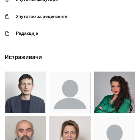
Упутство за рецензенте
Редакција
Истраживачи
Др Миша
Зоран
Др Марија
Стојадиновић
Милошевић
Ђорић