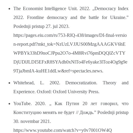
The Economist Intelligence Unit. 2022. „Democracy Index
2022. Frontline democracy and the battle for Ukraine.”
Poslednji pristup 27. jul 2023.
https://pages.eiu.com/rs/753-RIQ-438/images/DI-final-versio
n-report.pdf?mkt_tok=NzUzLVJJUS00MzgAAAGKV6hE
WPBYk33hD9noCJPpu2O7o-4M8Rvi76pmDQQlZcVTY
DjUDlJLDI5EFxR8SYAdh0xNlTo4Fe6yake3lToz4Og9g9e
9TjaJbmIA-kuHE1ddLw&ref=spectacles.news.
Whitehead, L. 2002. Democratization. Theory and
Experience. Oxford: Oxford University Press.
YouTube. 2020. „ Как Путин 20 лет говорил, что
Конституцию менять не будет // Дождь.” Poslednji pristup
30. novembar 2021.
https://www.youtube.com/watch?v=y0v7001OW4Q