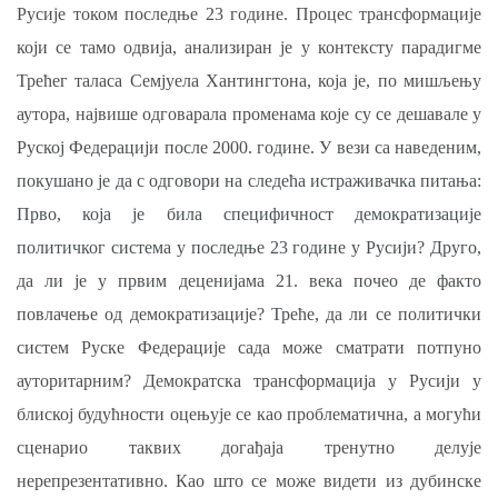
Русије током последњe 23 године. Процес трансформације
који се тамо одвија, анализиран је у контексту парадигме
Трећег таласа Семјуела Хантингтона, која је, по мишљењу
аутора, највише одговарала променама које су се дешавале у
Руској Федерацији после 2000. године. У вези сa наведеним,
покушано је да с одговори на следећа истраживачка питања:
Прво, која је била специфичност демократизације
политичког система у последње 23 године у Русији? Друго,
да ли је у првим деценијама 21. века почео де факто
повлачење од демократизације? Треће, да ли се политички
систем Руске Федерације сада може сматрати потпуно
ауторитарним? Демократска трансформација у Русији у
блиској будућности оцењује се као проблематична, а могући
сценарио таквих догађаја тренутно делује
нерепрезентативно. Као што се може видети из дубинске