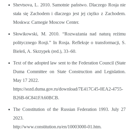
Shevtsova, L. 2010. Samotnie państwo. Dlaczego Rosja nie
stała się Zachodem i dlaczego jest jej ciężko z Zachodem.
Moskwa: Carnegie Moscow Center.
Słowikowski, M. 2010. “Rozważania nad naturą reżimu
politycznego Rosji.” In Rosja. Refleksje o transformacji, S.
Bieleń, A. Skrzypek (red.), 33–60.
Text of the adopted law sent to the Federation Council (State
Duma Committee on State Construction and Legislation.
May 17 2022.
https://sozd.duma.gov.ru/download/7E417C45-0EA2-4755-
B26B-6C841FA60BCB.
The Constitution of the Russian Federation 1993. July 27
2023.
http://www.constitution.ru/en/10003000-01.htm.