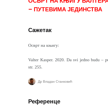
ОСВРТ НА КЊИГУ ВАЛТЕРА
– ПУТЕВИМА ЈЕДИНСТВА
Сажетак
Осврт на књигу:
Valter Kasper. 2020. Da svi jedno budu – p
str. 255.
Др Владан Станковић
Референце