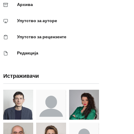
Архива
Упутство за ауторе
Упутство за рецензенте
Редакција
Истраживачи
Др Миша
Зоран
Др Марија