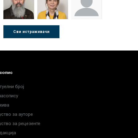
Стојадиновић
Милошевић
Ђорић
Др Љубиша
Др Нада
Миломир
Сви истраживачи
Деспотовић
Радушки
Степић
сопис
туелни број
часопису
хива
уство за ауторе
уство за рецезенте
дакција