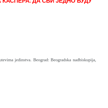
 КАСПЕРА: ДА СВИ ЈЕДНО БУДУ
utevima jedinstva. Beograd: Beogradska nadbiskupija,