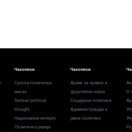
Часописи
Часописи
Ча
е
Српска политичка
Архив за правне и
Ак
мисао
друштвене науке
О 
Serbian political
Социјална политика
Ар
thought
Администрација и
Уп
Национални интерес
јавне политике
Уп
Политичка ревија
Ре