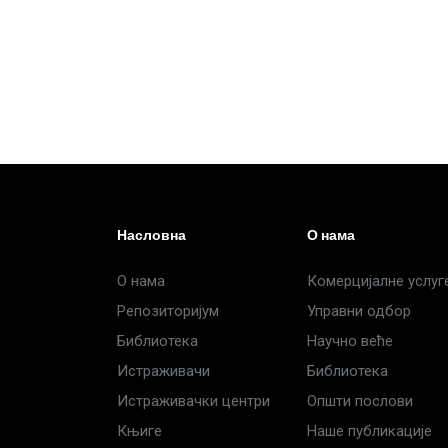
Насловна
О нама
О нама
Комерцијалне услуг
Репозиторијум
Управни одбор
Библиотека
Научно веће
Истраживачи
Библиотека
Истраживачки центри
Општи послови
Књиге
Наше публикације