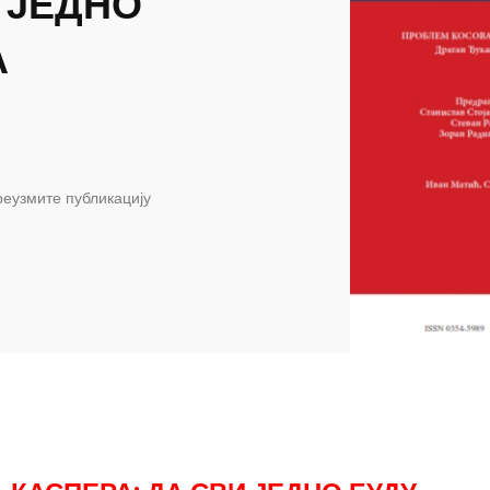
 ЈЕДНО
А
еузмите публикацију