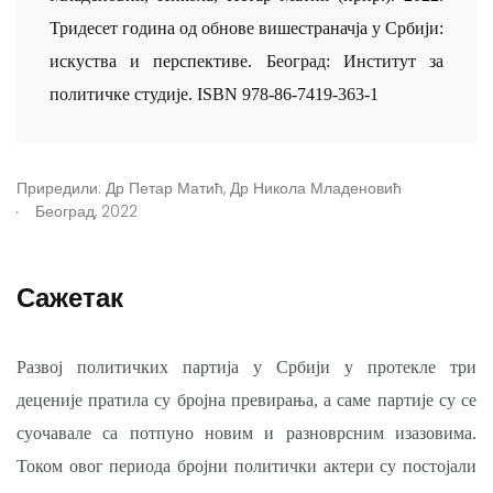
Тридесет година од обнове вишестраначја у Србији:
искуства и перспективе. Београд: Институт за
политичке студије. ISBN 978-86-7419-363-1
Приредили:
Др Петар Матић
,
Др Никола Младеновић
.
Београд, 2022
Сажетак
Развој политичких партија у Србији у протекле три
деценије пратила су бројна превирања, а саме партије су се
суочавале са потпуно новим и разноврсним изазовима.
Током овог периода бројни политички актери су постојали