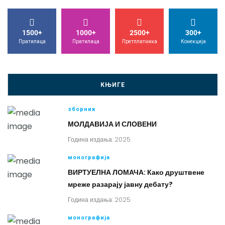
1500+
1000+
2500+
300+
Пратилаца
Пратилаца
Претплатника
Конекција
КЊИГЕ
зборник
МОЛДАВИЈА И СЛОВЕНИ
Година издања: 2025
монографија
ВИРТУЕЛНА ЛОМАЧА: Како друштвене
мреже разарају јавну дебату?
Година издања: 2025
монографија