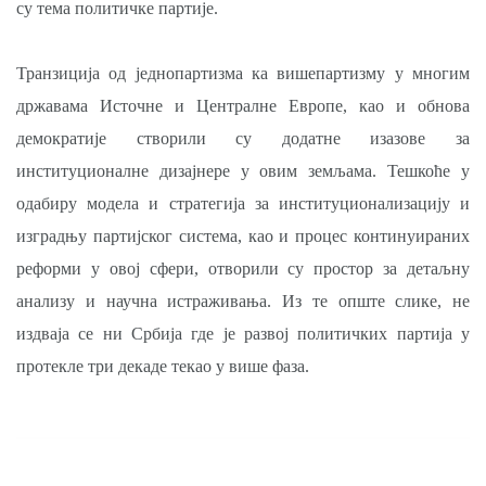
су тема политичке партије.
Транзиција од једнопартизма ка вишепартизму у многим
државама Источне и Централне Европе, као и обнова
демократије створили су додатне изазове за
институционалне дизајнере у овим земљама. Тешкоће у
одабиру модела и стратегија за институционализацију и
изградњу партијског система, као и процес континуираних
реформи у овој сфери, отворили су простор за детаљну
анализу и научна истраживања. Из те опште слике, не
издваја се ни Србија где је развој политичких партија у
протекле три декаде текао у више фаза.