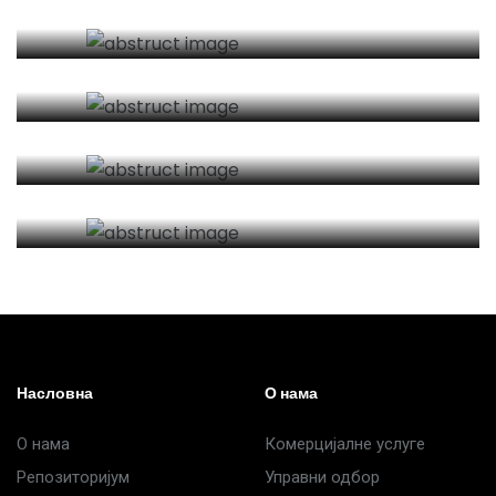
услуге
Репозиторијум
Библиотека
Истраживачки
центри
Насловна
О нама
О нама
Комерцијалне услуге
Репозиторијум
Управни одбор