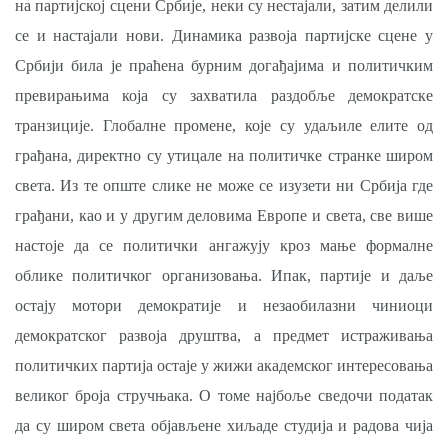
на партијској сцени Србије, неки су нестајали, затим делили
се и настајали нови. Динамика развоја партијске сцене у
Србији била је праћена бурним догађајима и политичким
превирањима која су захватила раздобље демократске
транзиције. Глобалне промене, које су удаљиле елите од
грађана, директно су утицале на политичке странке широм
света. Из те опште слике не може се изузети ни Србија где
грађани, као и у другим деловима Европе и света, све више
настоје да се политички ангажују кроз мање формалне
облике политичког организовања. Ипак, партије и даље
остају мотори демократије и незаобилазни чиниоци
демократског развоја друштва, а предмет истраживања
политичких партија остаје у жижи академског интересовања
великог броја стручњака. О томе најбоље сведочи податак
да су широм света објављене хиљаде студија и радова чија