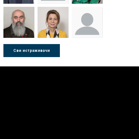
Др Миша
Зоран
Др Марија
Стојадиновић
Милошевић
Ђорић
Др Љубиша
Др Нада
Миломир
Сви истраживачи
Деспотовић
Радушки
Степић