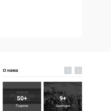
О нама
50
+
Публикације
Услуге
Година