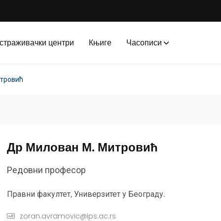
страживачки центри
Књиге
Часописи
итровић
Др Милован М. Митровић
Редовни професор
Правни факултет, Универзитет у Београду.
zoran.avramovic@ips.ac.rs