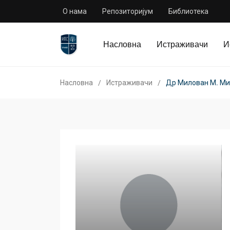
О нама
Репозиторијум
Библиотека
Насловна
Истраживачи
И
Насловна
Истраживачи
Др Милован М. М