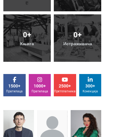
0
+
Библиотека
Контакт
Књига
1500+
1000+
2500+
300+
Пратилаца
Пратилаца
Претплатника
Конекција