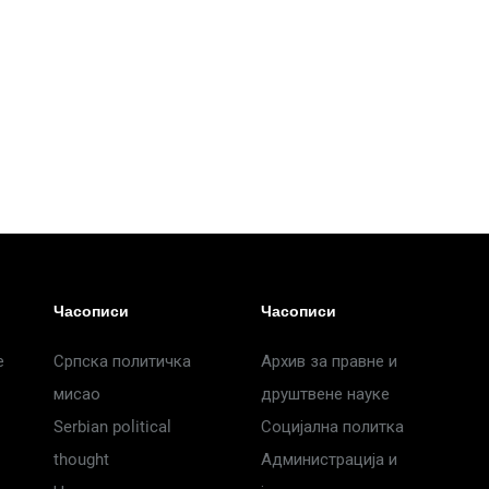
Часописи
Часописи
е
Српска политичка
Архив за правне и
мисао
друштвене науке
Serbian political
Социјална политка
thought
Администрација и