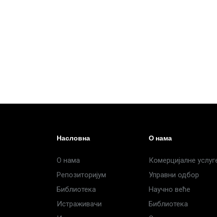
Насловна
О нама
О нама
Комерцијалне услуг
Репозиторијум
Управни одбор
Библиотека
Научно веће
Истраживачи
Библиотека