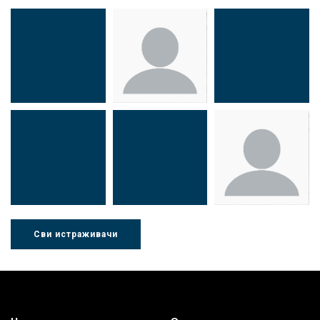
Др Миша
Зоран
Др Марија
Стојадиновић
Милошевић
Ђорић
Сви истраживачи
Др Љубиша
Др Нада
Миломир
Деспотовић
Радушки
Степић