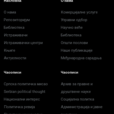
Насловна
О нама
О нама
Комерцијалне услуге
Репозиторијум
Управни одбор
Библиотека
Научно веће
Истраживачи
Библиотека
Истраживачки центри
Општи послови
Књиге
Наше публикације
Актуелности
Међународна сарадња
Часописи
Часописи
Српска политичка мисао
Архив за правне и
Serbian political thought
друштвене науке
Национални интерес
Социјална политка
Политичка ревија
Администрација и јавне