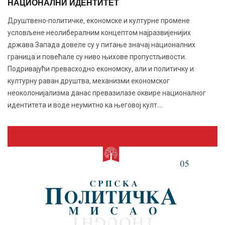
НАЦИОНАЛНИ ИДЕНТИТЕТ
Друштвено-политичке, економске и културне промене
условљене неолибералним концептом најразвијенијих
држава Запада довеле су у питање значај националних
граница и повећале су ниво њихове пропустљивости.
Подривајући превасходно економску, али и политичку и
културну раван друштва, механизми економског
неоколонијализма данас превазилазе оквире националног
идентитета и воде неумитно ка његовој култ...