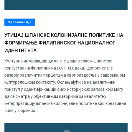
Публикација
УТИЦАЈ ШПАНСКЕ КОЛОНИЈАЛНЕ ПОЛИТИКЕ НА
ФОРМИРАЊЕ ФИЛИПИНСКОГ НАЦИОНАЛНОГ
ИДЕНТИТЕТА
Културна интеракција до које је дошло током шпанског
присуства на Филипинима (XVI–XIX века), допринела је
развоју различитих перцепција овог раздобља у савременом
културолошком контексту. Ослањајући се на аналитички
приступ у идентификацији оних историјских записа који могу
да се сматрају објективним изворима за квалитетну
интерпретацију шпанске колонијалне политике као креативне
силе у формира...