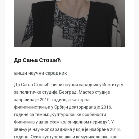
Др Сања Стошић
виши научни сарадник
Др Сања Стошић, виши научни сарадник у Институту
за политичке студије, Београд. Мастер студије
завршила је 2010. године, а као прва
филипинисткиња у Србији докторирала је 2016.
године са темом: „Културолошке особености
Филипина у шпанском колонијалном периоду”. У
звању је научног сарадника у које је изабрана 2018.
године. Осим културолошке и комуниколошке, као