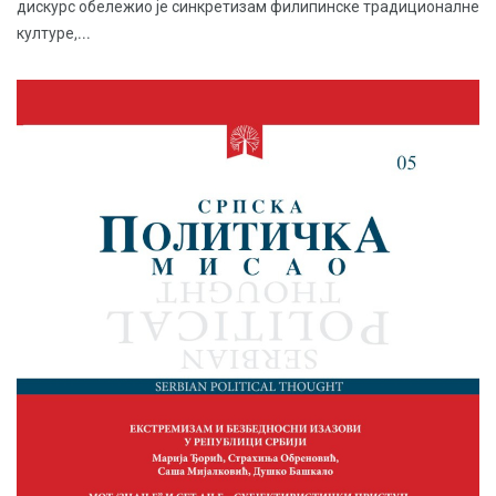
дискурс обележио је синкретизам филипинске традиционалне
културе,...