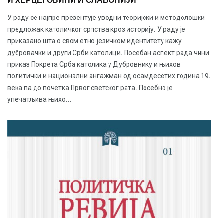
И ХЕРЦЕГОВИНИ И СЛАВОНИЈИ
У раду се најпре презентује уводни теоријски и методолошки
предложак католичког српства кроз историју. У раду је
приказано шта о свом етно-језичком идентитету кажу
дубровачки и други Срби католици. Посебан аспект рада чини
приказ Покрета Срба католика у Дубровнику и њихов
политички и национални ангажман од осамдесетих година 19.
века па до почетка Првог светског рата. Посебно је
упечатљива њихо...