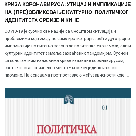
КРИЗА КОРОНАВИРУСА: УТИЦАЈ И ИМПЛИКАЦИЈЕ
НА (ПРЕ)ОБЛИКОВАЊЕ КУЛТУРНО-ПОЛИТИЧКОГ
ИДЕНТИТЕТА СРБИЈЕ И КИНЕ
COVID-19 је суочио све нације са мноштвом ситуација и
проблемима који имају не само краткотрајне, већ и дуготрајне
импликације на питања везана за политичко-економски, али и
културни идентитет земаља захваћених пандемијом. Суочен
са константним изазовима кризе изазване коронавирусом,
свет је постао неизвесно место у коме су једино извесне
промене. На основама прeтпoстaвкe o међузависности које ...