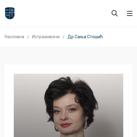
Насловна
Истраживачи
Др Сања Стошић