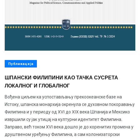
Публикација
ШПАНСКИ ФИЛИПИНИ КАО ТАЧКА СУСРЕТА
ЛОКАЛНОГ И ГЛОБАЛНОГ
Вођена циљем ка успостављању прекоокеанскe базе на
Истоку, шпанска монархија окренула се духовном покоравању
Филипина и у периоду од XVI до XIX века Шпанија и Мексико
извршили су јак утицај на културни идентитет Филипина.
Заправо, већ током XVI века дошло је до коренитих промена у
друштвеном уређењу Филипина, а сам колонизаторски