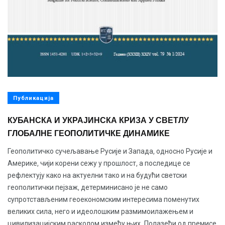
Публикација
КУБАНСКА И УКРАЈИНСКА КРИЗА У СВЕТЛУ
ГЛОБАЛНЕ ГЕОПОЛИТИЧКЕ ДИНАМИКЕ
Геополитичко сучељавање Русије и Запада, односно Русије и
Америке, чији корени сежу у прошлост, а последице се
рефлектују како на актуелни тако и на будући светски
геополитички пејзаж, детерминисано је не само
супротстављеним геоекономским интересима поменутих
великих сила, него и идеолошким размимоилажењем и
цивилизацијским расколом између њих. Полазећи од премисе