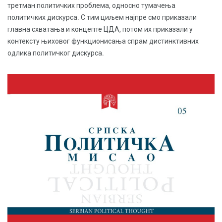
третман политичких проблема, односно тумачења
политичких дискурса. С тим циљем најпре смо приказали
главна схватања и концепте ЦДА, потом их приказали у
контексту њиховог функционисања спрам дистинктивних
одлика политичког дискурса.