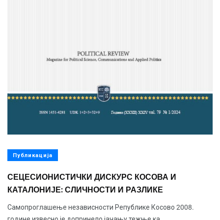
Публикација
СЕЦЕСИОНИСТИЧКИ ДИСКУРС КОСОВА И
КАТАЛОНИЈЕ: СЛИЧНОСТИ И РАЗЛИКЕ
Самопроглашење независности Републике Косово 2008.
године извесно је допринело јачању тежње ка