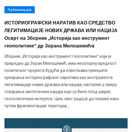
Публикација
ИСТОРИОГРАФСКИ НАРАТИВ КАО СРЕДСТВО
ЛЕГИТИМАЦИЈЕ НОВИХ ДРЖАВА ИЛИ НАЦИЈА
Осврт на Зборник „Историја као инструмент
геополитике” др Зорана Милошевићa
Зборник „Историја као инструмент геополитике” који је
приредио др Зоран Милошевић, има неоспорну вредност
политичког пројекта будући да осветљава принципе
креирања историографског наратива као инструмента
легитимације нових држава или нација, насталих у смеру
стварања синтетичких нација које су биле плод ширих
геополитичких интереса. Циљ овог рада је да покаже како
путем фрагментације териториј...