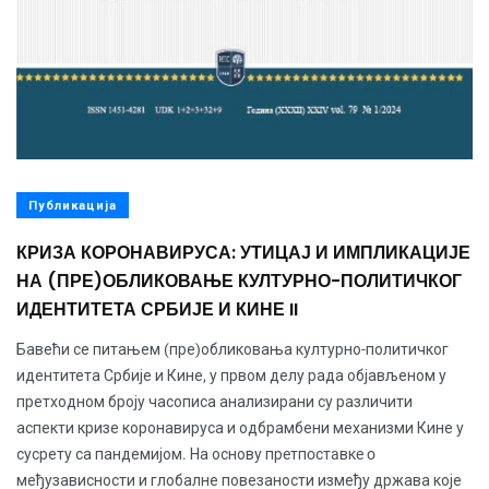
Публикација
КРИЗА КОРОНАВИРУСА: УТИЦАЈ И ИМПЛИКАЦИЈЕ
НА (ПРЕ)ОБЛИКОВАЊЕ КУЛТУРНО-ПОЛИТИЧКОГ
ИДЕНТИТЕТА СРБИЈЕ И КИНЕ II
Бавећи се питањем (пре)обликовања културно-политичког
идентитета Србије и Кине, у првом делу рада објављеном у
претходном броју часописа анализирани су различити
аспекти кризе коронавируса и одбрамбени механизми Кине у
сусрету са пандемијом. На основу прeтпoстaвкe o
међузависности и глобалне повезаности између држава које