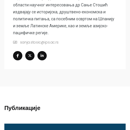
области научног интересовања др Сање Стошић
издвајају се историјска, друштвено-економска и
политичка питања, са посебним освртом на Шпанију
и земље Латинске Америке, као и земље азијско-
пацифичке регије.
sanja.stosic@ips.ac.rs
Публикације