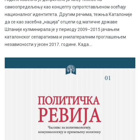
самоопредељењу као концепту супротстављеном осећају
националног идентитета. Другим речима, тежња Каталоније
да се као засебна „нација” отцепи од матичне државе
Шпаније кулминирала је у периоду 2009–2015 јачањем
каталонског сепаратизма и унилатералним проглашењем
независности у јесен 2017. године. Када...