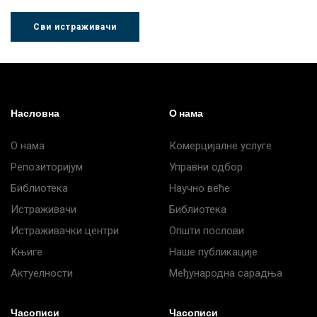
Сви истраживачи
Др Љубиша
Др Нада
Миломир
Деспотовић
Радушки
Степић
Насловна
О нама
О нама
Комерцијалне услуге
Репозиторијум
Управни одбор
Библиотека
Научно веће
Истраживачи
Библиотека
Истраживачки центри
Општи послови
Књиге
Наше публикације
Актуелности
Међународна сарадња
Часописи
Часописи