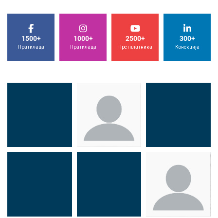
1500+
1000+
2500+
300+
Пратилаца
Пратилаца
Претплатника
Конекција
Др Миша
Зоран
Др Марија
Стојадиновић
Милошевић
Ђорић