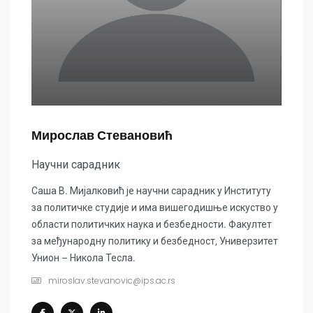
Мирослав Стевановић
Научни сарадник
Саша В. Мијалковић је научни сарадник у Институту
за политичке студије и има вишегодишње искуство у
области политичких наука и безбедности. Факултет
за међународну политику и безбедност, Универзитет
Унион – Никола Тесла.
miroslav.stevanovic@ips.ac.rs