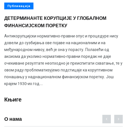
Публикација
ДЕТЕРМИНАНТЕ КОРУПЦИЈЕ У ГЛОБАЛНОМ
ФИНАНСИЈСКОМ ПОРЕТКУ
Антикорупцијски нормативно-правни опус и процедуре нису
довели до сузбијања ове појаве на националним и на
међународном нивоу, већ је она у порасту. Полазећи од
аксиома да уколико нормативно-правни поредак не даје
очекиване резултате неопходно је преиспитати схватање, те у
овом раду проблематизујемо подстицаје ка коруптивном
понашању у наднационалном финансијском поретку. Још
крајем 1930-их год...
Књиге
О нама